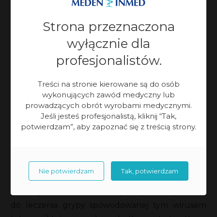
Strona przeznaczona
Wymienione wyżej to nie wszystkie zastosowania
wyłącznie dla
koncentratora tlenu w medycynie.
Z powodzeniem używany jest także przy silnych
profesjonalistów.
objawach
alergicznych, menopauzalnych
i
menstruacyjnych
, poprawia
kondycję psychiczną
Treści na stronie kierowane są do osób
wykonujących zawód medyczny lub
cierpiących na związane z nią zaburzenia
prowadzących obrót wyrobami medycznymi.
(np.
depresja
). Wspomaga również
rehabilitację
Jeśli jesteś profesjonalistą, kliknij “Tak,
pozabiegową
.
potwierdzam”, aby zapoznać się z treścią strony.
COVID-19
Nie potwierdzam
Tak, potwierdzam
Z racji postępującej pandemii
COVID-19
, aparatów
tlenowych coraz częściej używa się także
do leczenia grypy spowodowanej tym wirusem