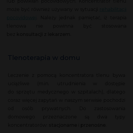
lub powikłań pocovidowych. Koncentrator tlenu
może być również używany w sytuacji
rehabilitacji
pocovidowej
. Należy jednak pamiętać, iż terapia
tlenowa nie powinna być stosowana
bez
konsultacji z lekarzem
.
Tlenoterapia w domu
Leczenie z pomocą koncentratora tlenu bywa
uciążliwe (m.in. utrudnienia w dostępie
do sprzętu medycznego w szpitalach), dlatego
coraz więcej zapytań w naszym serwisie pochodzi
od osób prywatnych. Do zastosowania
domowego przeznaczone są dwa typy
koncentratorów:
stacjonarne
i
przenośne
.