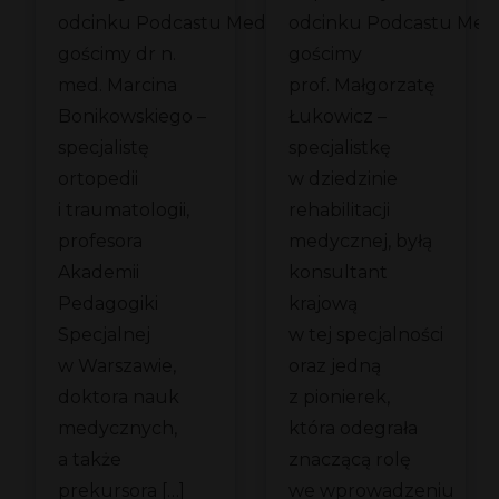
em
z dr Marcinem
medycznej
odcinku Podcastu Medycznego
odcinku Podcastu Me
Bonikowskim
z prof. Małgorz
gościmy dr n.
gościmy
ch
Łukowicz
med. Marcina
prof. Małgorzatę
?
Bonikowskiego –
Łukowicz –
specjalistę
specjalistkę
ortopedii
w dziedzinie
i traumatologii,
rehabilitacji
profesora
medycznej, byłą
Akademii
konsultant
Pedagogiki
krajową
Specjalnej
w tej specjalności
w Warszawie,
oraz jedną
doktora nauk
z pionierek,
medycznych,
która odegrała
a także
znaczącą rolę
prekursora […]
we wprowadzeniu