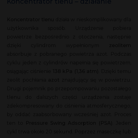
Koncentrator tlenu – działanie
Koncentrator tlenu
działa w nieskomplikowany dla
użytkownika sposób. Urządzenie pobiera
powietrze bezpośrednio z otoczenia, następnie
dzięki cylindrom wypełnionym
zeolitem
absorbuje z pobranego powietrza azot. Podczas
cyklu jeden z cylindrów napełnia się powietrzem,
osiągając ciśnienie
138 kPa (1,36 atm)
. Dzięki temu
zeolit pochłania
azot
znajdujący się w powietrzu.
Drugi pojemnik po przepompowaniu pozostałego
tlenu do dalszych części urządzenia zostaje
zdekompresowany do ciśnienia atmosferycznego,
by oddać zaabsorbowany wcześniej azot. Proces
ten to
Pressure Swing Adsorption (PSA)
. Jeden
cykl trwa około 20 sekund. Poprzez maseczkę lub