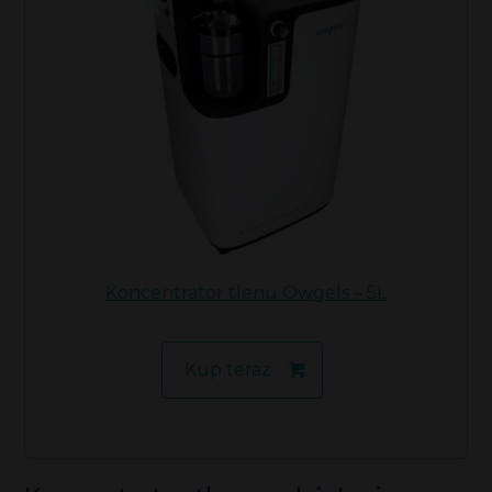
Koncentrator tlenu Owge
l
s – 5L
Kup teraz