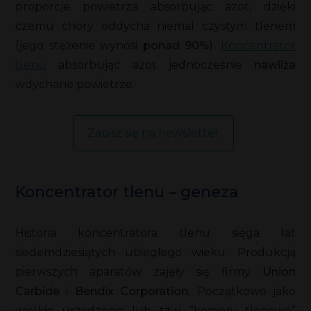
proporcje powietrza absorbując azot, dzięki
czemu chory oddycha niemal czystym tlenem
(jego stężenie wynosi
ponad 90%
).
Koncentrator
tlenu
absorbując azot jednocześnie
nawilża
wdychane powietrze.
Zapisz się na newsletter
Koncentrator tlenu – geneza
Historia koncentratora tlenu sięga lat
siedemdziesiątych ubiegłego wieku. Produkcją
pierwszych aparatów zajęły się firmy
Union
Carbide
i
Bendix Corporation
. Początkowo jako
wielkie urządzenia lub tzw. “komory tlenowe”