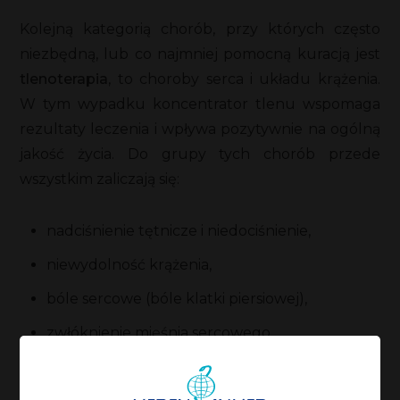
Kolejną kategorią chorób, przy których często
niezbędną, lub co najmniej pomocną kuracją jest
tlenoterapia
, to choroby serca i układu krążenia.
W tym wypadku koncentrator tlenu wspomaga
rezultaty leczenia i wpływa pozytywnie na ogólną
jakość życia. Do grupy tych chorób przede
wszystkim zaliczają się:
nadciśnienie tętnicze i niedociśnienie,
niewydolność krążenia,
bóle sercowe (bóle klatki piersiowej),
zwłóknienie mięśnia sercowego.
Pozostałe zastosowania: zaburzenia
psychiczne, rehabilitacja.