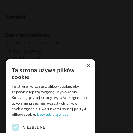
Kontakt
Dane kontaktowe
Meden-Inmed sp. z o.o.
ul. Wenedów 2
75-847 Koszalin
×
Ta strona używa plików
cookie
Social Media
Facebook
LinkedIn
YouTube
Instagram
Ta strona korzysta z plików cookie, aby
zapewnić lepszą wygodę użytkowania.
Korzystając z tej strony, wyrażasz zgodę na
używanie przez nas wszystkich plików
Poznaj Meden-Inmed Vet
cookie zgodnie z warunkami naszej polityki
plików cookie.
Dowiedz się więcej
Facebook
Instagram
NIEZBĘDNE