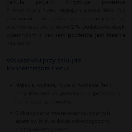
kaniulę pacjent otrzymuje powietrze
z zawartością tlenu sięgającą
ponad 90%
. Dla
porównania, w powietrzu znajdującym się
w atmosferze jest to
około 21%
. Dodatkowo, dzięki
pojemnikom z zeolitem
powietrze jest idealnie
nawilżone
.
Wskazówki przy zakupie
koncentratora tlenu:
Najlepiej wybieraj nowe urządzenie. Jeśli
nie jest to możliwe, postaraj się o sprawdzoną
i serwisowaną jednostkę.
Odkupowanie mocno eksploatowanych
aparatów (z dużą ilością roboczogodzin)
nie ma większego sensu.