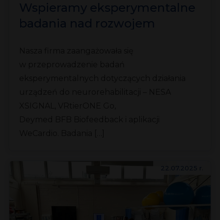
Wspieramy eksperymentalne
badania nad rozwojem
świadomości i poprawą
Nasza firma zaangażowała się
efektywności uczenia się
w przeprowadzenie badań
eksperymentalnych dotyczących działania
urządzeń do neurorehabilitacji – NESA
XSIGNAL, VRtierONE Go,
Deymed BFB Biofeedback i aplikacji
WeCardio. Badania […]
22.07.2025 r.