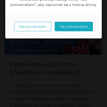
potwierdzam”, aby zapoznać się z treścią strony.
Nie potwierdzam
Tak, potwierdzam
Rehabilitacja
Neurologia
Opieka nad pacjentem
Partnerstwo publiczno-
prywatne w rehabilitacji:
wspólna droga do lepszej
22 maja 2025 roku w Centrum Origin
opieki
w Otwocku odbyła się konferencja „Zgodnie
do celu: Partnerstwo publiczno-prywatne
w podnoszeniu jakości rehabilitacji i opieki”,