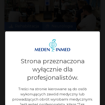
Rehabilitacja
Neurologia
Meden-Inmed z wizytą
w Irlandii
Strona przeznaczona
Jako firma medyczna dostarczająca
nowoczesne rozwiązania do ponad 100 krajów
wyłącznie dla
na całym świecie, nieustannie poszerzamy
profesjonalistów.
nasz zasięg i budujemy relacje z partnerami
w różnych regionach. […]
Treści na stronie kierowane są do osób
wykonujących zawód medyczny lub
prowadzących obrót wyrobami medycznymi.
27.05.2025 r.
Jeśli jesteś profesjonalistą, kliknij “Tak,