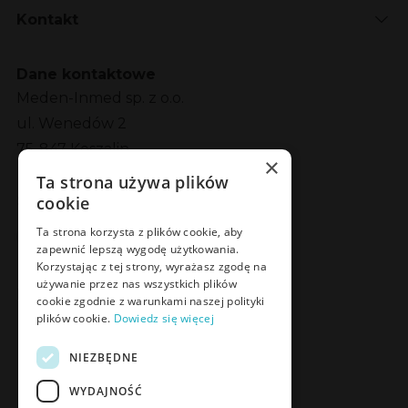
Kontakt
Dane kontaktowe
Meden-Inmed sp. z o.o.
ul. Wenedów 2
75-847 Koszalin
×
Ta strona używa plików
cookie
Social Media
Facebook
LinkedIn
YouTube
Instagram
Ta strona korzysta z plików cookie, aby
zapewnić lepszą wygodę użytkowania.
Korzystając z tej strony, wyrażasz zgodę na
używanie przez nas wszystkich plików
Poznaj Meden-Inmed Vet
cookie zgodnie z warunkami naszej polityki
plików cookie.
Dowiedz się więcej
Facebook
Instagram
NIEZBĘDNE
WYDAJNOŚĆ