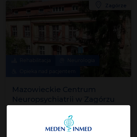
Zagórze
Rehabilitacja
Neurologia
Opieka nad pacjentem
Mazowieckie Centrum
Neuropsychiatrii w Zagórzu
Zmieniamy życie dzieci z MPD dzięki
robotycznej rehabilitacji – wyjątkowa
realizacja w Mazowieckim Centrum