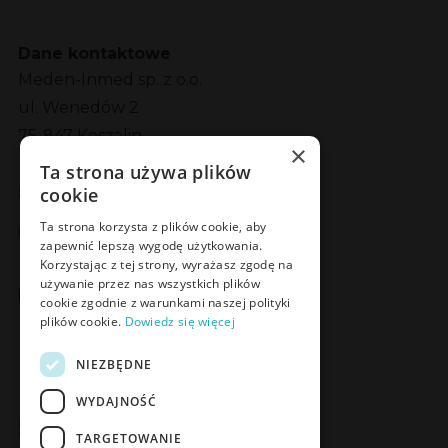
Dane kontaktowe
Meden-Inmed sp. z o.o.
ul. Wenedów 2
75-847 Koszalin
×
Ta strona używa plików
cookie
Social Media
Facebook
LinkedIn
YouTube
Instagram
Ta strona korzysta z plików cookie, aby
zapewnić lepszą wygodę użytkowania.
Korzystając z tej strony, wyrażasz zgodę na
używanie przez nas wszystkich plików
Poznaj Meden-Inmed Vet
cookie zgodnie z warunkami naszej polityki
plików cookie.
Dowiedz się więcej
Facebook
Instagram
NIEZBĘDNE
WYDAJNOŚĆ
Zapisz się do Newslettera
TARGETOWANIE