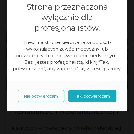
Strona przeznaczona
Neuropsychiatrii Miejsce: Mazowieckie
Centrum Neuropsychiatrii Sp. […]
wyłącznie dla
profesjonalistów.
Poznań
Treści na stronie kierowane są do osób
wykonujących zawód medyczny lub
prowadzących obrót wyrobami medycznymi.
Jeśli jesteś profesjonalistą, kliknij “Tak,
potwierdzam”, aby zapoznać się z treścią strony.
Rehabilitacja
Neurologia
Nie potwierdzam
Tak, potwierdzam
Neuroport – Ośrodek
Rehabilitacji Neurologicznej i
Senioralnej
Neuroport – nowoczesny ośrodek rehabilitacji