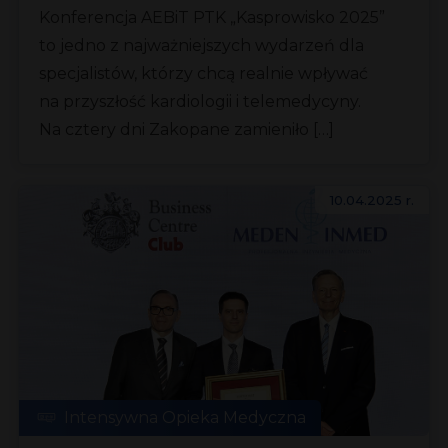
Konferencja AEBiT PTK „Kasprowisko 2025”
diagnostyka spotyka się
to jedno z najważniejszych wydarzeń dla
z praktyką
specjalistów, którzy chcą realnie wpływać
na przyszłość kardiologii i telemedycyny.
Na cztery dni Zakopane zamieniło […]
10.04.2025 r.
Intensywna Opieka Medyczna