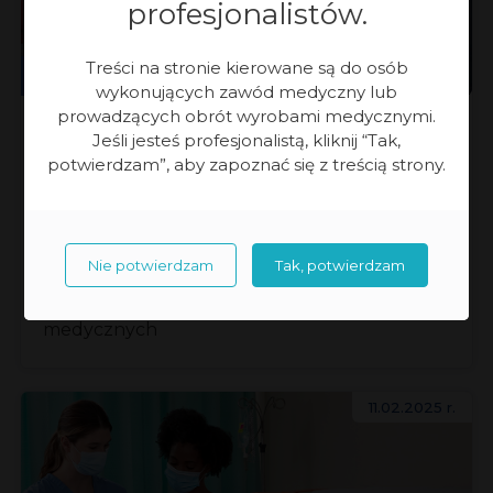
profesjonalistów.
Treści na stronie kierowane są do osób
Intensywna Opieka Medyczna
wykonujących zawód medyczny lub
prowadzących obrót wyrobami medycznymi.
Jak wspierać zarządzanie
Jeśli jesteś profesjonalistą, kliknij “Tak,
potwierdzam”, aby zapoznać się z treścią strony.
obrazowaniem cyfrowym
w placówkach medycznych?
Rozwiązania dla integracji danych,
Nie potwierdzam
Tak, potwierdzam
bezpieczeństwa i efektywnej komunikacji.
Link.OS — wsparcie dla placówek
medycznych
11.02.2025 r.