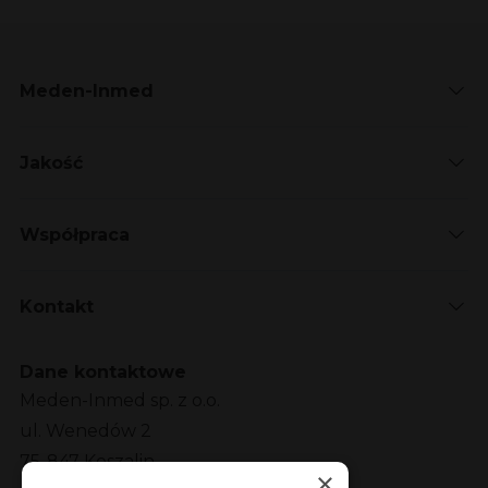
Meden-Inmed
Jakość
Współpraca
Kontakt
Dane kontaktowe
Meden-Inmed sp. z o.o.
ul. Wenedów 2
75-847 Koszalin
×