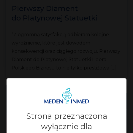
Pierwszy Diament
do Platynowej Statuetki
Lidera Polskiego Biznesu
“Z ogromną satysfakcją odbieram kolejne
wyróżnienie, które jest dowodem
konsekwencji oraz ciągłego rozwoju. Pierwszy
Diament do Platynowej Statuetki Lidera
Polskiego Biznesu to nie tylko prestiżowa […]
26.03.2025 r.
Strona przeznaczona
wyłącznie dla