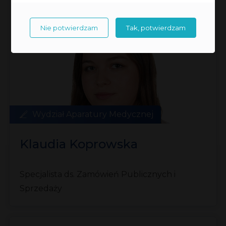
Nie potwierdzam
Tak, potwierdzam
Wydział Aparatury Medycznej
Klaudia Koprowska
Specjalista ds. Zamówień Publicznych i
Sprzedaży