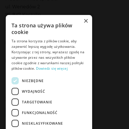
ul. Wenedów 2
75-847 Koszalin
×
Ta strona używa plików
Social Media
cookie
Facebook
LinkedIn
YouTube
Instagram
Ta strona korzysta z plików cookie, aby
zapewnić lepszą wygodę użytkowania.
Korzystając z tej strony, wyrażasz zgodę na
używanie przez nas wszystkich plików
Poznaj Meden-Inmed Vet
cookie zgodnie z warunkami naszej polityki
plików cookie.
Dowiedz się więcej
Facebook
Instagram
NIEZBĘDNE
WYDAJNOŚĆ
Zapisz się do Newslettera
TARGETOWANIE
Zapisz się
FUNKCJONALNOŚĆ
NIESKLASYFIKOWANE