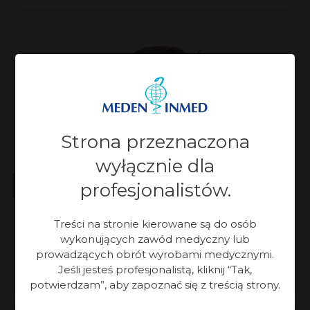
Strona przeznaczona
wyłącznie dla
Wydział Aparatury Medycznej
profesjonalistów.
Krzysztof Monkiewicz
Treści na stronie kierowane są do osób
wykonujących zawód medyczny lub
prowadzących obrót wyrobami medycznymi.
Manager produktu Richard Wolf
Jeśli jesteś profesjonalistą, kliknij “Tak,
potwierdzam”, aby zapoznać się z treścią strony.