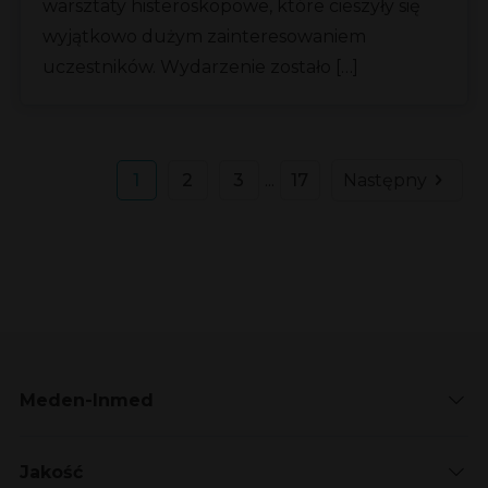
warsztaty histeroskopowe, które cieszyły się
wyjątkowo dużym zainteresowaniem
uczestników. Wydarzenie zostało […]
1
2
3
...
17
Następny
Meden-Inmed
Jakość