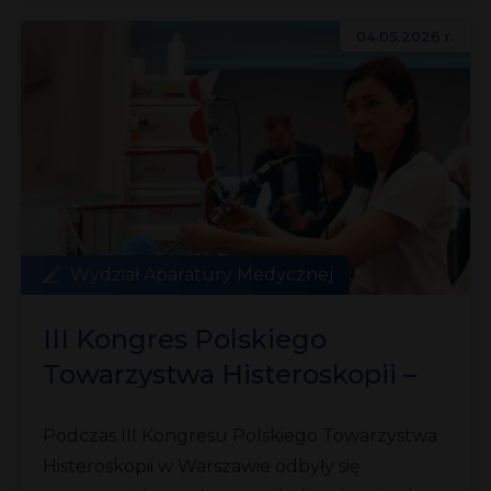
04.05.2026 r.
Wydział Aparatury Medycznej
III Kongres Polskiego
Towarzystwa Histeroskopii –
warsztaty histeroskopowe
Podczas III Kongresu Polskiego Towarzystwa
z wykorzystaniem rozwiązań
Histeroskopii w Warszawie odbyły się
Richard Wolf i Meden-Inmed