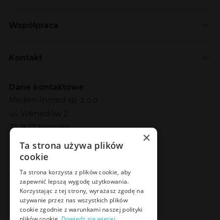
Współpraca
Kontakt
Dane kontaktowe
Meden-Inmed sp. z o.o.
ul. Wenedów 2
75-847 Koszalin
×
Ta strona używa plików
Social Media
cookie
Facebook
LinkedIn
YouTube
Instagram
Ta strona korzysta z plików cookie, aby
zapewnić lepszą wygodę użytkowania.
Korzystając z tej strony, wyrażasz zgodę na
używanie przez nas wszystkich plików
Poznaj Meden-Inmed Vet
cookie zgodnie z warunkami naszej polityki
plików cookie.
Dowiedz się więcej