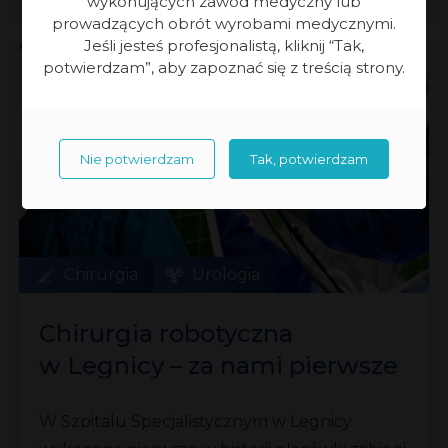
wykonujących zawód medyczny lub
prowadzących obrót wyrobami medycznymi.
Jeśli jesteś profesjonalistą, kliknij “Tak,
26.06.2026 r.
potwierdzam”, aby zapoznać się z treścią strony.
Nie potwierdzam
Tak, potwierdzam
Chirurgia
Urologia
Chirurgia robotyczna
w Legnicy – za nami pierwsze
zabiegi
W Szpitalu Specjalistycznym w Legnicy