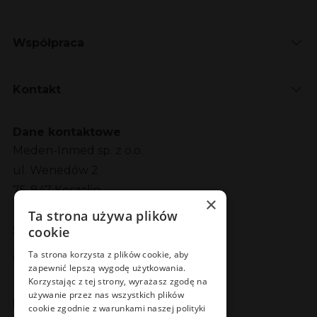
Współpraca
Kontakt
Dane kontaktowe
Meden-Inmed sp. z o.o.
ul. Wenedów 2
75-847 Koszalin
×
Ta strona używa plików
Social Media
cookie
Facebook
LinkedIn
YouTube
Instagram
Ta strona korzysta z plików cookie, aby
zapewnić lepszą wygodę użytkowania.
Korzystając z tej strony, wyrażasz zgodę na
używanie przez nas wszystkich plików
Poznaj Meden-Inmed Vet
cookie zgodnie z warunkami naszej polityki