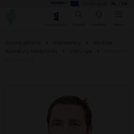
Zmień język:
PL
|
EN
Szukaj
Kontakt
Menu
Fundusze EU
Strona główna
Pracownicy
Wydział
Aparatury Medycznej
Chirurgia
Krzysztof
Monkiewicz