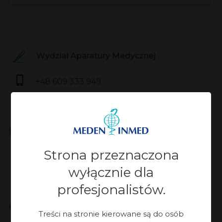
Wydział Aparatury Medycznej
+48 609 333 949
kmonkiewicz@meden.com.pl
Moje specjalizacje:
Chirurgia
Strona przeznaczona
Urologia
wyłącznie dla
Ginekologia
profesjonalistów.
Opieka nad markami:
Treści na stronie kierowane są do osób