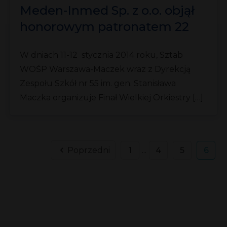
Meden-Inmed Sp. z o.o. objął
honorowym patronatem 22
Finał WOŚP w Warszawie
W dniach 11-12 stycznia 2014 roku, Sztab
WOŚP Warszawa-Maczek wraz z Dyrekcją
Zespołu Szkół nr 55 im. gen. Stanisława
Maczka organizuje Finał Wielkiej Orkiestry […]
Poprzedni
1
...
4
5
6