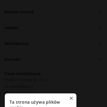
Meden-Inmed
Jakość
Współpraca
Kontakt
Dane kontaktowe
Meden-Inmed sp. z o.o.
ul. Wenedów 2
75-847 Koszalin
×
Ta strona używa plików
Social Media