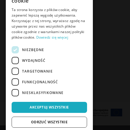
cookie
Facebook
LinkedIn
YouTube
Instagram
Ta strona korzysta z plików cookie, aby
zapewnić lepszą wygodę użytkowania.
Korzystając z tej strony, wyrażasz zgodę na
używanie przez nas wszystkich plików
Poznaj Meden-Inmed Vet
cookie zgodnie z warunkami naszej polityki
plików cookie.
Dowiedz się więcej
Facebook
Instagram
NIEZBĘDNE
WYDAJNOŚĆ
Zapisz się do Newslettera
TARGETOWANIE
Zapisz się
FUNKCJONALNOŚĆ
NIESKLASYFIKOWANE
AKCEPTUJ WSZYSTKIE
ODRZUĆ WSZYSTKIE