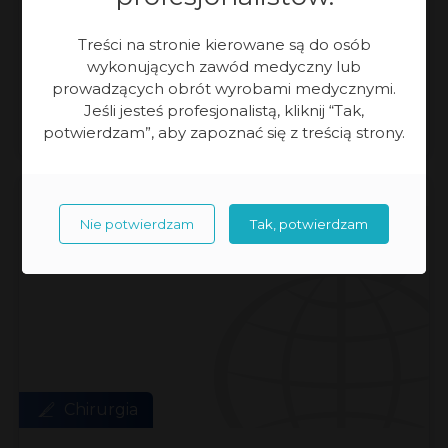
Rozwój technologii wdziera się do każdej
Treści na stronie kierowane są do osób
dziedziny naszego życia. W medycynie jest
wykonujących zawód medyczny lub
prowadzących obrót wyrobami medycznymi.
szczególnie widoczny i odgrywa naprawdę
Jeśli jesteś profesjonalistą, kliknij “Tak,
dużą rolę. Już wiele lat temu […]
potwierdzam”, aby zapoznać się z treścią strony.
08.01.2014 r.
Nie potwierdzam
Tak, potwierdzam
Chirurgia