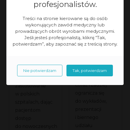
profesjonalistów.
15.07.2026 r.
30.06.2026 r.
Chirurgia
Treści na stronie kierowane są do osób
Chirurgia
wykonujących zawód medyczny lub
prowadzących obrót wyrobami medycznymi.
Konsola
Otwock:
Jeśli jesteś profesjonalistą, kliknij “Tak,
robota
Od zdobywania
potwierdzam”, aby zapoznać się z treścią strony.
a
zamiast
kompetencji
Współczesna
i
sali
Chirurgia
do pierwszego
edukacja
robotyczna coraz
wykładowej.
Nie potwierdzam
Tak, potwierdzam
zabiegu
chirurgiczna
częściej znajduje
owe
Meden-
coraz rzadziej
zastosowanie
aniem
Inmed
ogranicza się
w polskich
podczas III
do wykładów,
szpitalach, dając
Kaszubskich
prezentacji
pacjentom
Dni
i biernego
dostęp
udziału
Chirurgicznych
do nowoczesnych