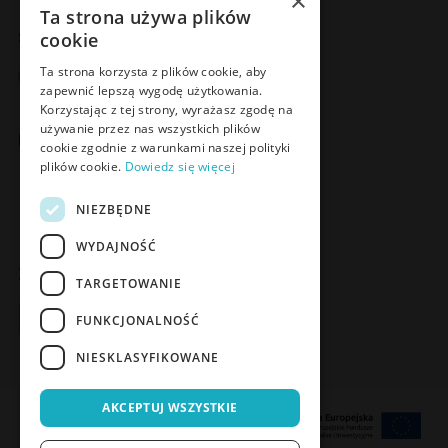
×
Ta strona używa plików
cookie
Social Media
Facebook
LinkedIn
YouTube
Instagram
Ta strona korzysta z plików cookie, aby
zapewnić lepszą wygodę użytkowania.
Korzystając z tej strony, wyrażasz zgodę na
używanie przez nas wszystkich plików
Poznaj Meden-Inmed Vet
cookie zgodnie z warunkami naszej polityki
plików cookie.
Dowiedz się więcej
Facebook
Instagram
NIEZBĘDNE
WYDAJNOŚĆ
Zapisz się do Newslettera
TARGETOWANIE
Zapisz się
FUNKCJONALNOŚĆ
NIESKLASYFIKOWANE
AKCEPTUJ WSZYSTKIE