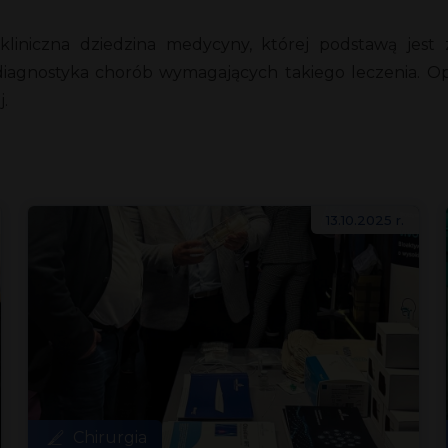
liniczna dziedzina medycyny, której podstawą jest
diagnostyka chorób wymagających takiego leczenia. Opró
j.
13.10.2025 r.
Chirurgia