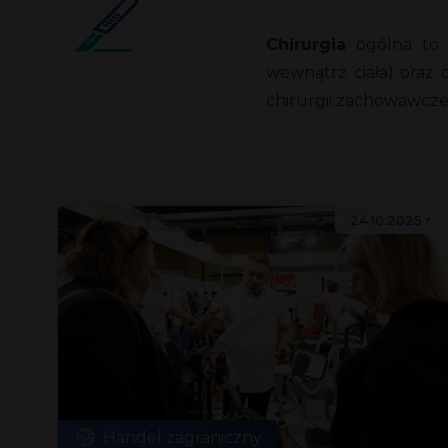
Chirurgia
ogólna to k
wewnątrz ciała) oraz 
chirurgii zachowawcze
24.10.2025 r.
Handel zagraniczny