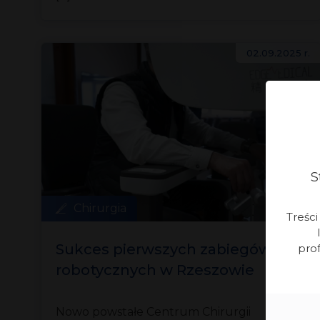
02.09.2025 r.
S
Chirurgia
Treśc
Sukces pierwszych zabiegów
prof
robotycznych w Rzeszowie
Nowo powstałe Centrum Chirurgii