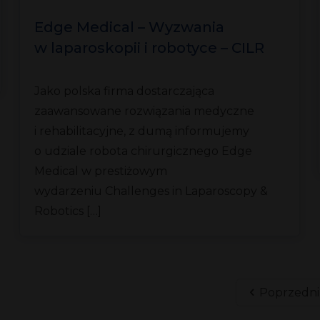
Edge Medical – Wyzwania
w laparoskopii i robotyce – CILR
2025 we Florencji
Jako polska firma dostarczająca
zaawansowane rozwiązania medyczne
i rehabilitacyjne, z dumą informujemy
o udziale robota chirurgicznego Edge
Medical w prestiżowym
wydarzeniu Challenges in Laparoscopy &
Robotics […]
Poprzedni