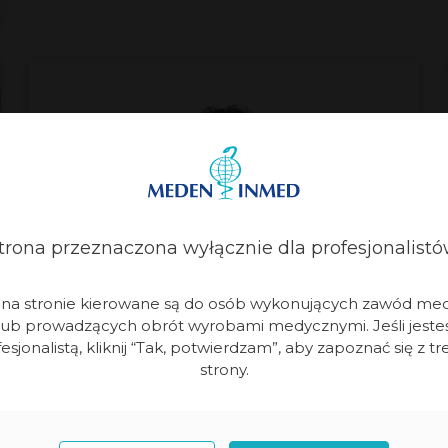
trona przeznaczona wyłącznie dla profesjonalistó
Wydział Aparatury Medycznej
i na stronie kierowane są do osób wykonujących zawód me
lub prowadzących obrót wyrobami medycznymi. Jeśli jeste
Jakub Kozłowski
esjonalistą, kliknij “Tak, potwierdzam”, aby zapoznać się z tr
strony.
Director of Professional Education and
Product Marketing - Soft Tissue Robotics