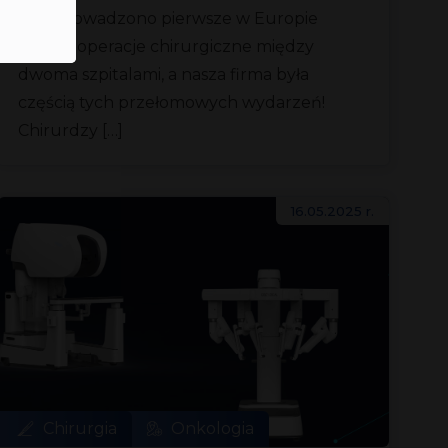
przeprowadzono pierwsze w Europie
zdalne operacje chirurgiczne między
dwoma szpitalami, a nasza firma była
częścią tych przełomowych wydarzeń!
Chirurdzy […]
16.05.2025 r.
Chirurgia
Onkologia