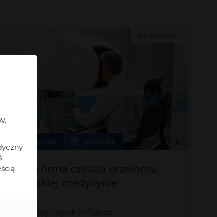
04.08.2025 r.
w.
Chirurgia
Urologia
dyczny
ś
Nasza firma częścią przełomu
eścią
w polskiej medycynie
i operacjach chirurgicznych
W miniony piątek w Polsce