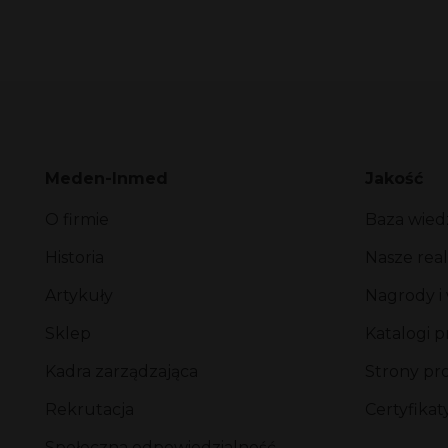
Meden-Inmed
Jakość
O firmie
Baza wied
Historia
Nasze real
Artykuły
Nagrody i
Sklep
Katalogi 
Kadra zarządzająca
Strony p
Rekrutacja
Certyfikat
Społeczna odpowiedzialność