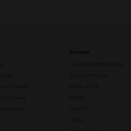
Kontakt
zy
Znajdź przedstawiciela
izacje
Biuro handlowe
 wyróżnienia
Sklep online
produktowe
Serwis
roduktowe
Dział HR
y
Media
Certyfikacja