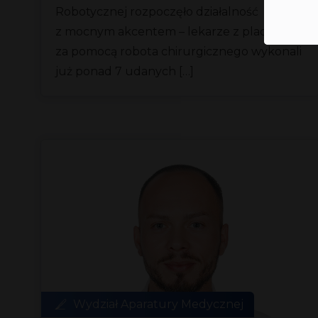
Robotycznej rozpoczęło działalność
z mocnym akcentem – lekarze z placówki
za pomocą robota chirurgicznego wykonali
już ponad 7 udanych […]
Wydział Aparatury Medycznej