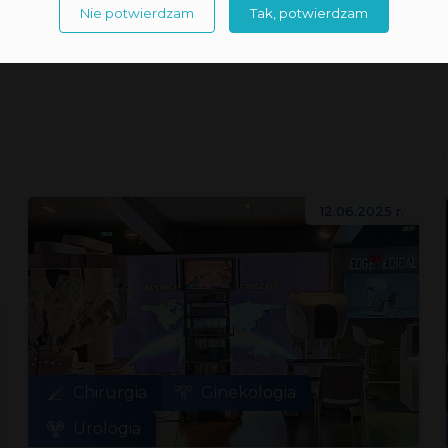
Nie potwierdzam
Tak, potwierdzam
12.06.2025 r.
Chirurgia
Ginekologia
Urologia