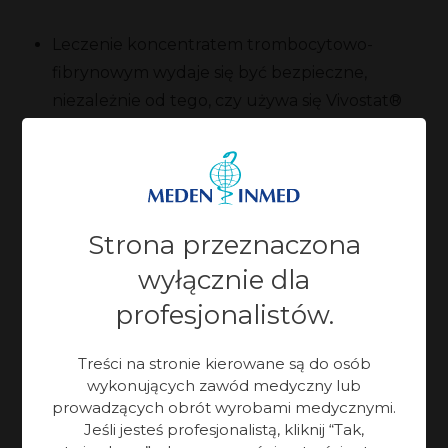
Leczenie koncentratem trombocytowo-
fibrynowym wydaje się być bezpieczne,
niezależnie od tego, czy używa się Vivostat®
czy GPS.
W tym pilotażowym badaniu nie było różnic
między długością i zdolnością gojenia ran
między różnymi metodami.
Strona przeznaczona
Obie metody muszą być dalej badane, zanim
wyłącznie dla
zostaną wprowadzone jako rutynowe leczenie.
profesjonalistów.
Badanie nr 2
Treści na stronie kierowane są do osób
wykonujących zawód medyczny lub
prowadzących obrót wyrobami medycznymi.
Doświadczenie kliniczne z Vivostat® Platelet Rich
Jeśli jesteś profesjonalistą, kliknij “Tak,
Fibrin (PRF®) w leczeniu owrzodzeń stopy