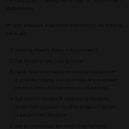
i limfatycznych, pielęgniarek oraz do pacjentów –
diabetyków.
W tym artykule znajdziesz odpowiedzi na pytania,
takie jak:
Jakie są objawy stopy cukrzycowej?
Jak leczyć stopę cukrzycową?
Jakie zalecenia należy przekazać pacjentom
z zespołem stopy cukrzycowej, aby poprawić
ich stan zdrowia i zapobiec powikłaniom?
Jak system Vivostat® wpływa na leczenie
stopy cukrzycowej i trudno gojących się ran
u pacjentów? Badania
Jak przygotować autologiczną matrycę