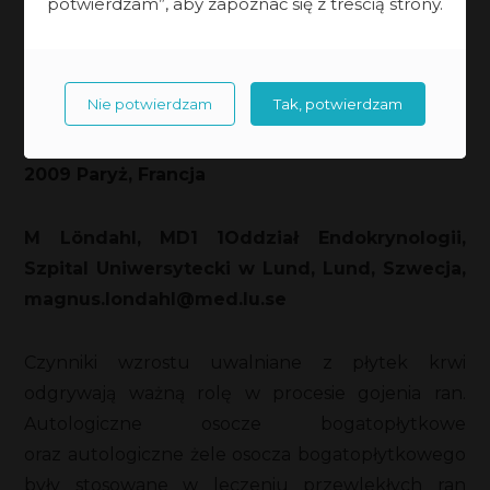
potwierdzam”, aby zapoznać się z treścią strony.
cukrzycowej
Abstrakt: Prezentowane na 13eme Conference
Nie potwierdzam
Tak, potwierdzam
nationale des plaies et cicatrisations
Niedziela, 18 stycznia – Wtorek, 20 stycznia
2009 Paryż, Francja
M Löndahl, MD1 1Oddział Endokrynologii,
Szpital Uniwersytecki w Lund, Lund, Szwecja,
magnus.londahl@med.lu.se
Czynniki wzrostu uwalniane z płytek krwi
odgrywają ważną rolę w procesie gojenia ran.
Autologiczne osocze bogatopłytkowe
oraz autologiczne żele osocza bogatopłytkowego
były stosowane w leczeniu przewlekłych ran