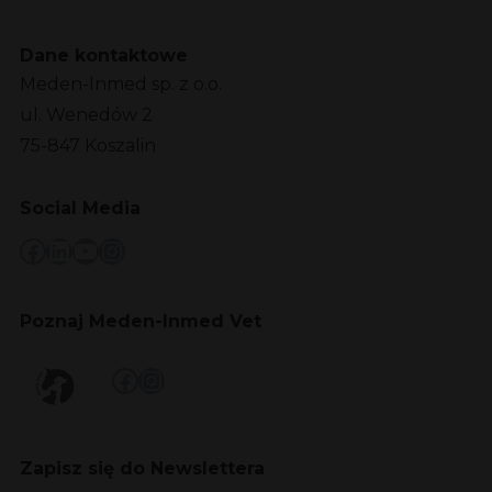
Dane kontaktowe
Meden-Inmed sp. z o.o.
ul. Wenedów 2
75-847 Koszalin
Social Media
Facebook
LinkedIn
YouTube
Instagram
Poznaj Meden-Inmed Vet
Facebook
Instagram
Zapisz się do Newslettera