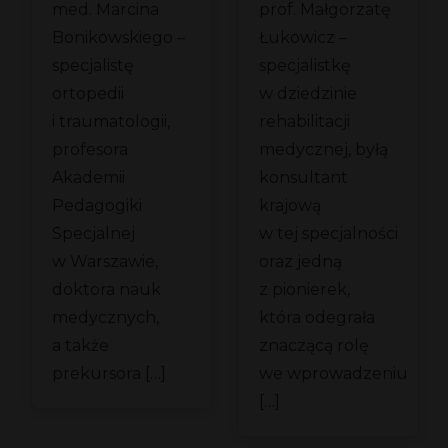
med. Marcina
prof. Małgorzatę
?
Bonikowskiego –
Łukowicz –
specjalistę
specjalistkę
ortopedii
w dziedzinie
i traumatologii,
rehabilitacji
profesora
medycznej, byłą
Akademii
konsultant
Pedagogiki
krajową
Specjalnej
w tej specjalności
w Warszawie,
oraz jedną
doktora nauk
z pionierek,
medycznych,
która odegrała
a także
znaczącą rolę
prekursora […]
we wprowadzeniu
[…]