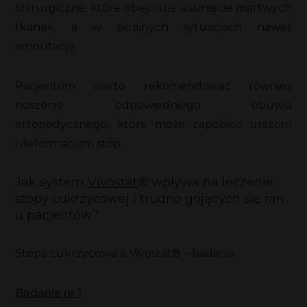
chirurgiczne, które obejmuje usunięcie martwych
tkanek, a w skrajnych sytuacjach nawet
amputację.
Pacjentom warto rekomendować również
noszenie odpowiedniego obuwia
ortopedycznego, które może zapobiec urazom
i deformacjom stóp.
Jak system
Vivostat
® wpływa na leczenie
stopy cukrzycowej i trudno gojących się ran
u pacjentów?
Stopa cukrzycowa a Vivostat® – badania
Badanie nr 1