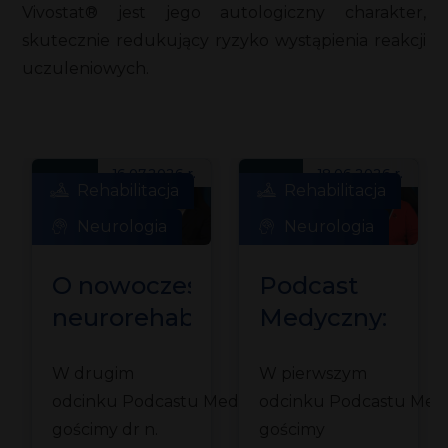
Vivostat® jest jego autologiczny charakter,
skutecznie redukujący ryzyko wystąpienia reakcji
uczuleniowych.
16.07.2026 r.
18.06.2026 r.
Rehabilitacja
Rehabilitacja
Neurologia
Neurologia
O nowoczesnej
Podcast
neurorehabilitacji
Medyczny:
dziecięcej
O rehabilitacji
W drugim
W pierwszym
em
z dr Marcinem
medycznej
odcinku Podcastu Medycznego
odcinku Podcastu Me
Bonikowskim
z prof. Małgorz
gościmy dr n.
gościmy
ch
Łukowicz