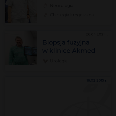
neurochirurgii!
Neurologia
Chirurgia kręgosłupa
26.04.2021 r.
Biopsja fuzyjna
w klinice Akmed
w Gliwicach
Urologia
16.02.2015 r.