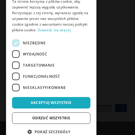
Facebook
LinkedIn
YouTube
Instagram
Ta strona korzysta z plików cookie, aby
zapewnić lepszą wygodę użytkowania.
Korzystając z tej strony, wyrażasz zgodę na
używanie przez nas wszystkich plików
Poznaj Meden-Inmed Vet
cookie zgodnie z warunkami naszej polityki
plików cookie.
Dowiedz się więcej
Facebook
Instagram
NIEZBĘDNE
WYDAJNOŚĆ
Zapisz się do Newslettera
TARGETOWANIE
Zapisz się
FUNKCJONALNOŚĆ
NIESKLASYFIKOWANE
AKCEPTUJ WSZYSTKIE
ODRZUĆ WSZYSTKIE
POKAŻ SZCZEGÓŁY
Copyrights © 1989-2026 Meden-Inmed Sp. z o.o.