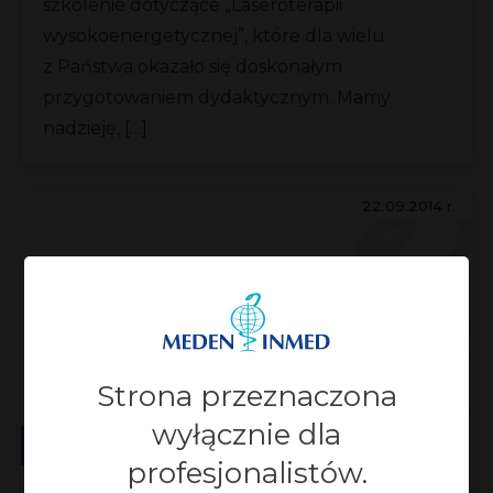
szkolenie dotyczące „Laseroterapii
wysokoenergetycznej”, które dla wielu
z Państwa okazało się doskonałym
przygotowaniem dydaktycznym. Mamy
nadzieję, […]
22.09.2014 r.
Strona przeznaczona
wyłącznie dla
Rehabilitacja
profesjonalistów.