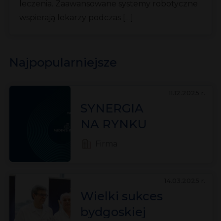
leczenia. Zaawansowane systemy robotyczne
wspierają lekarzy podczas […]
Najpopularniejsze
11.12.2025 r.
SYNERGIA
NA RYNKU
REHABILITACJI!
Firma
Rehabilitacja =
Meden-Inmed +
14.03.2025 r.
Technomex
Wielki sukces
bydgoskiej