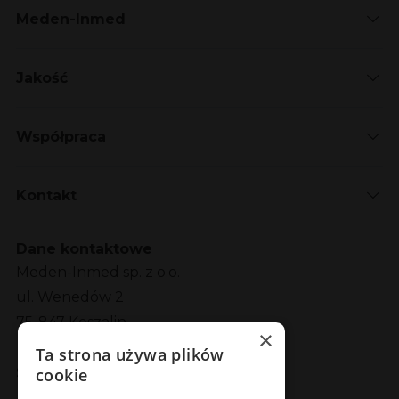
Meden-Inmed
Jakość
Współpraca
Kontakt
Dane kontaktowe
Meden-Inmed sp. z o.o.
ul. Wenedów 2
75-847 Koszalin
×
Ta strona używa plików
Social Media
cookie