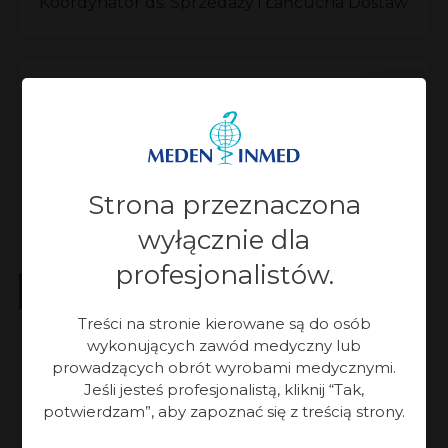
Koordynator ds. Sprzedaży i Łańcucha Dostaw
Strona przeznaczona
wyłącznie dla
profesjonalistów.
Wydział Aparatury Medycznej
Treści na stronie kierowane są do osób
Katarzyna Wasilewska
wykonujących zawód medyczny lub
prowadzących obrót wyrobami medycznymi.
Jeśli jesteś profesjonalistą, kliknij “Tak,
Koordynator ds. Sprzedaży i Zamówień
potwierdzam”, aby zapoznać się z treścią strony.