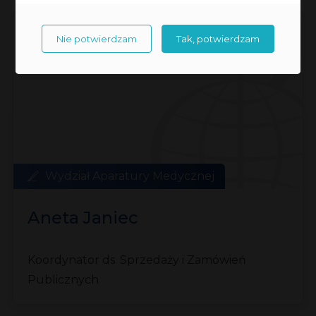
Nie potwierdzam
Tak, potwierdzam
Wydział Aparatury Medycznej
Aneta Janiec
Koordynator ds. Sprzedaży i Zamówień
Publicznych