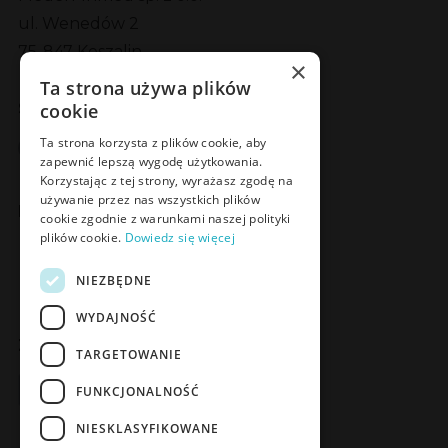
ul. Wenedów 2
75-847 Koszalin
×
Ta strona używa plików
Social Media
cookie
Facebook
LinkedIn
YouTube
Instagram
Ta strona korzysta z plików cookie, aby
zapewnić lepszą wygodę użytkowania.
Korzystając z tej strony, wyrażasz zgodę na
używanie przez nas wszystkich plików
Poznaj Meden-Inmed Vet
cookie zgodnie z warunkami naszej polityki
plików cookie.
Dowiedz się więcej
Facebook
Instagram
NIEZBĘDNE
WYDAJNOŚĆ
Zapisz się do Newslettera
TARGETOWANIE
Zapisz się
FUNKCJONALNOŚĆ
NIESKLASYFIKOWANE