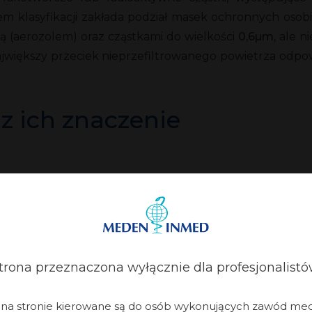
 klasyfikacji zakłada podział masek ochronnych osobist
ą (aerozolem) oraz cząstkami do wielkości
0,6µm
, ale 
największy przeciek nieprzefiltrowanego powietrza odpo
az ich znaczenie
rony przed koronawirusem, raczej nie spotykamy się z t
edostosowaniem do norm przeciw
Covid-19
. Poniżej znajdą
gwarantuje:
trona przeznaczona wyłącznie dla profesjonalistó
i na stronie kierowane są do osób wykonujących zawód me