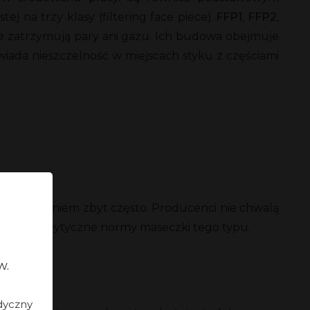
ej na trzy klasy (filtering face piece)
FFP1
,
FFP2
,
nie zatrzymują pary ani gazu. Ich budowa obejmuje
wiada nieszczelność w miejscach styku z częściami
ym oznaczeniem zbyt często. Producenci nie chwalą
 Państwo wytyczne normy maseczki tego typu.
w.
dyczny