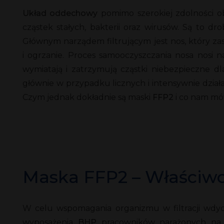
Układ oddechowy
pomimo szerokiej zdolności ob
cząstek stałych, bakterii oraz wirusów. Są to
Głównym narządem filtrującym jest nos, który za
i ogrzanie. Proces samooczyszczania nosa nosi
wymiatają i zatrzymują cząstki niebezpieczne 
głównie w przypadku licznych i intensywnie dzi
Czym jednak dokładnie są maski
FFP2
i co nam mó
Maska FFP2 – Właściwoś
W celu wspomagania organizmu w filtracji wdy
wyposażenia
BHP
pracowników narażonych na r