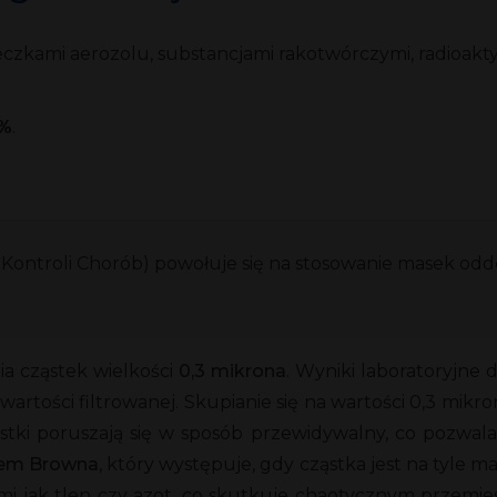
steczkami aerozolu, substancjami rakotwórczymi, radioak
%
.
Kontroli Chorób) powołuje się na stosowanie masek od
a cząstek wielkości
0,3 mikrona
. Wyniki laboratoryjne 
wartości filtrowanej. Skupianie się na wartości 0,3 mikr
ąstki poruszają się w sposób przewidywalny, co pozwala 
em Browna
, który występuje, gdy cząstka jest na tyle m
mi jak tlen czy azot, co skutkuje chaotycznym przemie