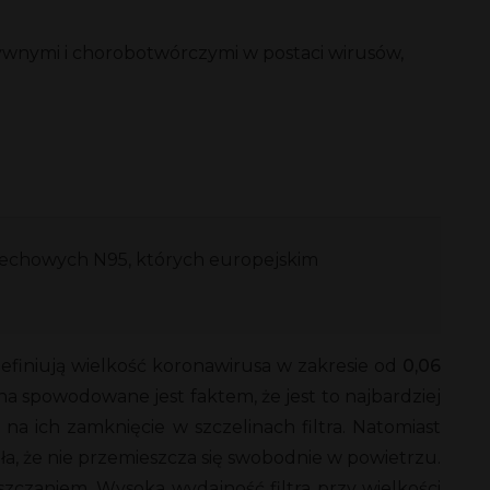
tywnymi i chorobotwórczymi w postaci wirusów,
dechowych N95, których europejskim
definiują wielkość koronawirusa w zakresie od
0,06
ona spowodowane jest faktem, że jest to najbardziej
na ich zamknięcie w szczelinach filtra. Natomiast
ała, że nie przemieszcza się swobodnie w powietrzu.
szczaniem. Wysoka wydajność filtra przy wielkości