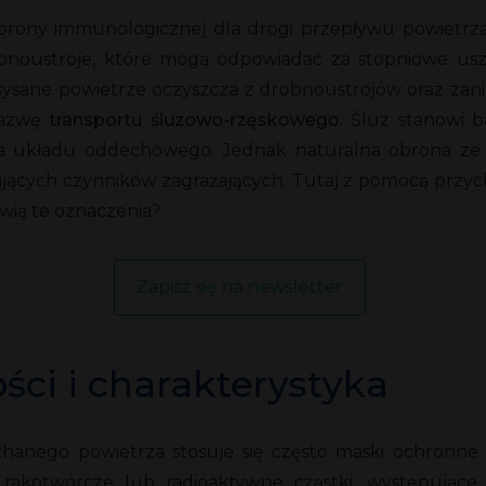
rony immunologicznej dla drogi przepływu powietrza n
 drobnoustroje, które mogą odpowiadać za stopniowe u
sysane powietrze oczyszcza z drobnoustrojów oraz zani
 nazwę
transportu śluzowo-rzęskowego
. Śluz stanowi b
dla układu oddechowego. Jednak naturalna obrona ze s
ałających czynników zagrażających. Tutaj z pomocą pr
wią te oznaczenia?
Zapisz się na newsletter
ci i charakterystyka
chanego powietrza stosuje się często maski ochron
akotwórcze lub radioaktywne cząstki, występujące