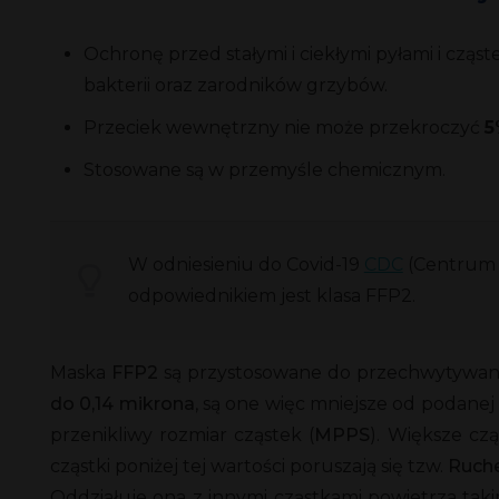
Ochronę przed stałymi i ciekłymi pyłami i czą
bakterii oraz zarodników grzybów.
Przeciek wewnętrzny nie może przekroczyć
5
Stosowane są w przemyśle chemicznym.
W odniesieniu do Covid-19
CDC
(Centrum 
odpowiednikiem jest klasa FFP2.
Maska
FFP2
są przystosowane do przechwytywani
do 0,14 mikrona
, są one więc mniejsze od podanej 
przenikliwy rozmiar cząstek (
MPPS
). Większe cz
cząstki poniżej tej wartości poruszają się tzw.
Ruch
Oddziałuje ona z innymi cząstkami powietrza taki