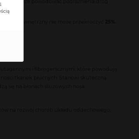
rób, ale może powodować podrażnienia dróg
ś
eścią
rzeciek wewnętrzny nie może przekroczyć
25%
.
 mutagennymi i fibrogenicznymi, które powodują
ności tkanek płucnych. Stanowi skuteczną
zą się na błonach śluzowych nosa.
ików na rozwój chorób układu oddechowego,