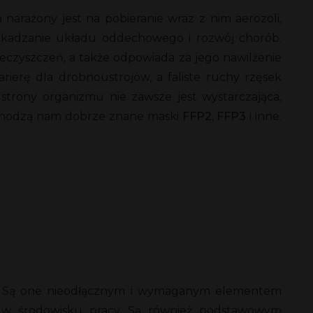
arażony jest na pobieranie wraz z nim aerozoli,
szkadzanie układu oddechowego i rozwój chorób.
eczyszczeń, a także odpowiada za jego nawilżenie
arierę dla drobnoustrojów, a faliste ruchy rzęsek
trony organizmu nie zawsze jest wystarczająca,
zychodzą nam dobrze znane maski
FFP2, FFP3
i inne.
ne. Są one nieodłącznym i wymaganym elementem
 w środowisku pracy. Są również podstawowym