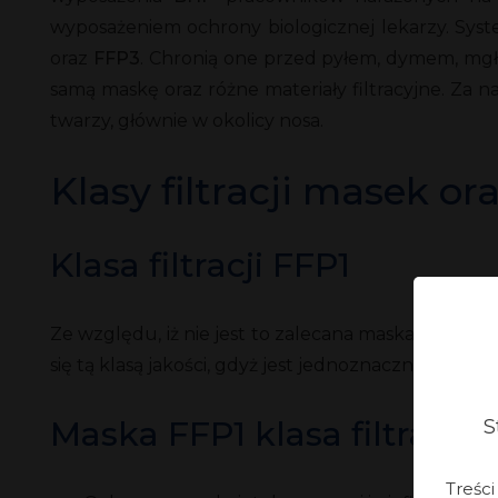
wyposażeniem ochrony biologicznej lekarzy. System
oraz
FFP3
. Chronią one przed pyłem, dymem, mgł
samą maskę oraz różne materiały filtracyjne. Za 
twarzy, głównie w okolicy nosa.
Klasy filtracji masek or
Klasa filtracji FFP1
Ze względu, iż nie jest to zalecana maska do och
się tą klasą jakości, gdyż jest jednoznaczna z ni
Maska FFP1 klasa filtracji 
S
Treśc