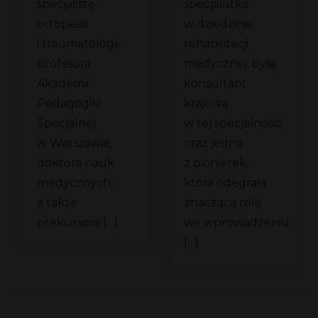
specjalistę
specjalistkę
ortopedii
w dziedzinie
i traumatologii,
rehabilitacji
profesora
medycznej, byłą
Akademii
konsultant
Pedagogiki
krajową
Specjalnej
w tej specjalności
w Warszawie,
oraz jedną
doktora nauk
z pionierek,
medycznych,
która odegrała
a także
znaczącą rolę
prekursora […]
we wprowadzeniu
[…]