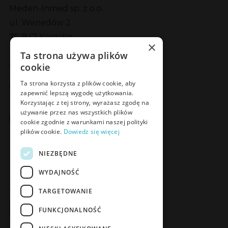
Meden-Inmed sp. z o.o.
ul. Wenedów 2
75-847 Koszalin
×
Ta strona używa plików
cookie
Social Media
Facebook
LinkedIn
YouTube
Instagram
Ta strona korzysta z plików cookie, aby
zapewnić lepszą wygodę użytkowania.
Korzystając z tej strony, wyrażasz zgodę na
używanie przez nas wszystkich plików
Poznaj Meden-Inmed Vet
cookie zgodnie z warunkami naszej polityki
plików cookie.
Dowiedz się więcej
Facebook
Instagram
NIEZBĘDNE
WYDAJNOŚĆ
Zapisz się do Newslettera
TARGETOWANIE
Zapisz się
FUNKCJONALNOŚĆ