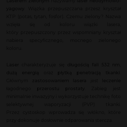
Laserem zielonym
nazywamy
laser neodymowo-
yagowy
. Wiązka przepuszczana przesz kryształ
KTP (potas, tytan, fosfor). Czemu zielony? Nazwa
wzięła się od koloru wiązki lasera,
który przepuszczony przez wspomniany kryształ
nabiera specyficznego, mocnego zielonego
koloru.
Laser
charakteryzuje się
długością fali 532 nm
,
dużą energią
oraz
płytką penetracją tkanki
.
Głównym
zastosowaniem lasera
jest
leczenie
łagodnego
przerostu prostaty
. Zabieg jest
minimalnie inwazyjny i wykorzystuje technikę foto
selektywnej waporyzacji (PVP) tkanki.
Przez cystoskop wprowadza się włókno, które
przy dokonuje dosłownie odparowania stercza.