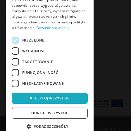
Facebook
LinkedIn
YouTube
Instagram
zapewnić lepszą wygodę użytkowania.
Korzystając z tej strony, wyrażasz zgodę na
używanie przez nas wszystkich plików
Poznaj Meden-Inmed Vet
cookie zgodnie z warunkami naszej polityki
plików cookie.
Dowiedz się więcej
Facebook
Instagram
NIEZBĘDNE
WYDAJNOŚĆ
Zapisz się do Newslettera
TARGETOWANIE
Zapisz się
FUNKCJONALNOŚĆ
NIESKLASYFIKOWANE
AKCEPTUJ WSZYSTKIE
ODRZUĆ WSZYSTKIE
POKAŻ SZCZEGÓŁY
Copyrights © 1989-2026 Meden-Inmed Sp. z o.o.