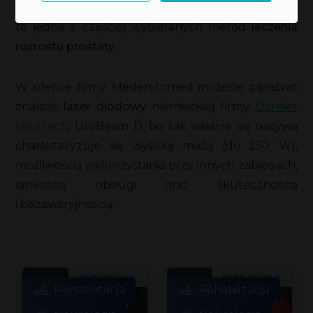
że enukleacja za pomocą
lasera diodowego
to jedna z częściej wybieranych metod
leczenia
rozrostu prostaty
.
W ofercie firmy Meden-Inmed możecie państwo
znaleźć
laser diodowy
niemieckiej firmy
Dornier
MedTech
. UroBeam D, bo tak właśnie się nazywa
charakteryzuje się wysoką mocą (do 250 W),
możliwością wykorzystania przy innych zabiegach,
łatwością obsługi oraz skutecznością
i bezawaryjnością.
16.07.2026 r.
18.06.2026 r.
Rehabilitacja
Rehabilitacja