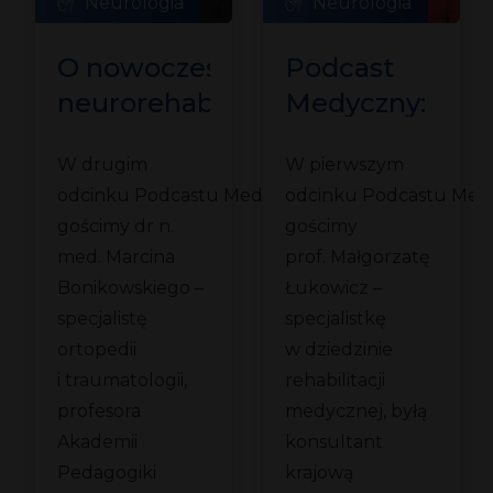
Neurologia
Neurologia
O nowoczesnej
Podcast
neurorehabilitacji
Medyczny:
dziecięcej
O rehabilitacji
W drugim
W pierwszym
em
z dr Marcinem
medycznej
odcinku Podcastu Medycznego
odcinku Podcastu Me
Bonikowskim
z prof. Małgorz
gościmy dr n.
gościmy
ch
Łukowicz
med. Marcina
prof. Małgorzatę
?
Bonikowskiego –
Łukowicz –
specjalistę
specjalistkę
ortopedii
w dziedzinie
i traumatologii,
rehabilitacji
profesora
medycznej, byłą
Akademii
konsultant
Pedagogiki
krajową