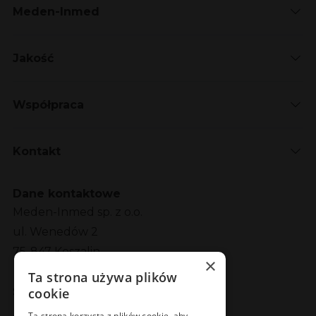
Meden-Inmed
Jakość
Współpraca
Kontakt
Dane kontaktowe
Meden-Inmed sp. z o.o.
ul. Wenedów 2
75-847 Koszalin
×
Ta strona używa plików
cookie
Social Media
Ta strona korzysta z plików cookie, aby