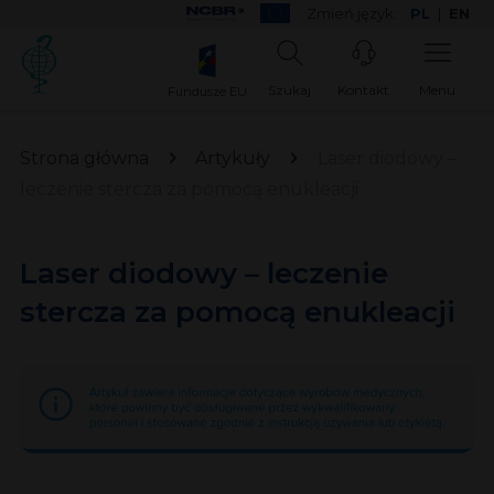
Zmień język:
PL
|
EN
Szukaj
Kontakt
Menu
Fundusze EU
Strona główna
Artykuły
Laser diodowy –
leczenie stercza za pomocą enukleacji
Laser diodowy – leczenie
stercza za pomocą enukleacji