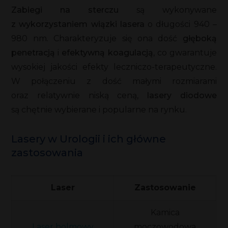
Zabiegi na sterczu
są wykonywane
z wykorzystaniem wiązki lasera
o długości 940 –
980 nm. Charakteryzuje się ona dość
głęboką
penetracją
i
efektywną koagulacją
, co gwarantuje
wysokiej jakości efekty leczniczo-terapeutyczne.
W połączeniu z dość małymi rozmiarami
oraz relatywnie niską ceną,
lasery diodowe
są chętnie wybierane i popularne na rynku.
Lasery w Urologii i ich główne
zastosowania
Laser
Zastosowanie
Kamica
Laser holmowy
moczowodowa