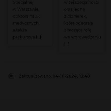
Specjalnej
w tej specjalności
w Warszawie,
oraz jedną
doktora nauk
z pionierek,
medycznych,
która odegrała
a także
znaczącą rolę
prekursora […]
we wprowadzeniu
[…]
Zaktualizowano:
04-10-2024, 13:48