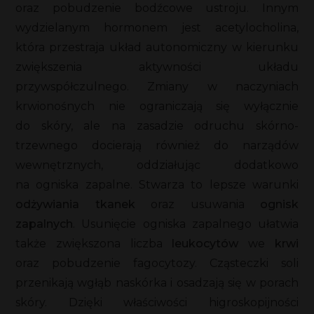
oraz pobudzenie bodźcowe ustroju. Innym
wydzielanym hormonem jest acetylocholina,
która przestraja układ autonomiczny w kierunku
zwiększenia aktywności układu
przywspółczulnego. Zmiany w naczyniach
krwionośnych nie ograniczają się wyłącznie
do skóry, ale na zasadzie odruchu skórno-
trzewnego docierają również do narządów
wewnętrznych, oddziałując dodatkowo
na ogniska zapalne. Stwarza to lepsze warunki
odżywiania tkanek
oraz usuwania
ognisk
zapalnych
. Usunięcie ogniska zapalnego ułatwia
także zwiększona liczba
leukocytów
we
krwi
oraz pobudzenie fagocytozy. Cząsteczki soli
przenikają wgłąb naskórka i osadzają się w porach
skóry. Dzięki właściwości higroskopijności