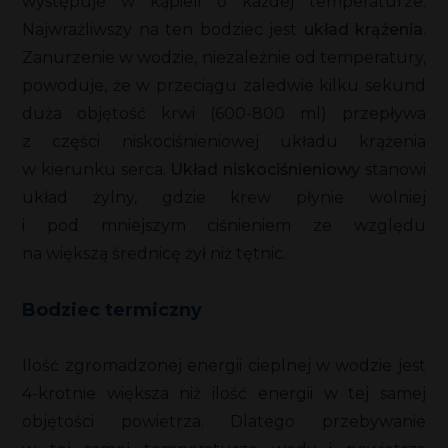
występuje w kąpieli o każdej temperaturze.
Najwrażliwszy na ten bodziec jest
układ krążenia
.
Zanurzenie w wodzie, niezależnie od temperatury,
powoduje, że w przeciągu zaledwie kilku sekund
duża objętość krwi (600-800 ml) przepływa
z części niskociśnieniowej układu krążenia
w kierunku serca.
Układ niskociśnieniowy
stanowi
układ żylny, gdzie krew płynie wolniej
i pod mniejszym ciśnieniem ze względu
na większą średnicę żył niż tętnic.
Bodziec termiczny
Ilość zgromadzonej energii cieplnej w wodzie jest
4-krotnie większa niż ilość energii w tej samej
objętości powietrza. Dlatego przebywanie