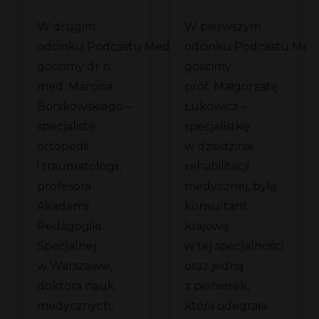
dziecięcej
O rehabilitacji
W drugim
W pierwszym
em
z dr Marcinem
medycznej
odcinku Podcastu Medycznego
odcinku Podcastu Me
Bonikowskim
z prof. Małgorz
gościmy dr n.
gościmy
ch
Łukowicz
med. Marcina
prof. Małgorzatę
?
Bonikowskiego –
Łukowicz –
specjalistę
specjalistkę
ortopedii
w dziedzinie
i traumatologii,
rehabilitacji
profesora
medycznej, byłą
Akademii
konsultant
Pedagogiki
krajową
Specjalnej
w tej specjalności
w Warszawie,
oraz jedną
doktora nauk
z pionierek,
medycznych,
która odegrała