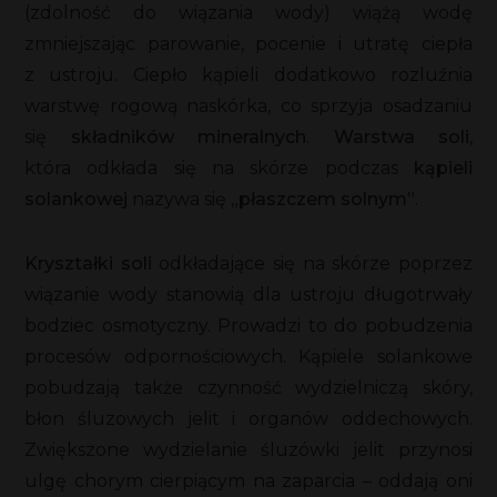
(zdolność do wiązania wody) wiążą wodę
zmniejszając parowanie, pocenie i utratę ciepła
z ustroju. Ciepło kąpieli dodatkowo rozluźnia
warstwę rogową naskórka, co sprzyja osadzaniu
się
składników mineralnych
.
Warstwa soli
,
która odkłada się na skórze podczas
kąpieli
solankowej
nazywa się
„płaszczem solnym”
.
Kryształki soli
odkładające się na skórze poprzez
wiązanie wody stanowią dla ustroju długotrwały
bodziec osmotyczny. Prowadzi to do pobudzenia
procesów odpornościowych. Kąpiele solankowe
pobudzają także czynność wydzielniczą skóry,
błon śluzowych jelit i organów oddechowych.
Zwiększone wydzielanie śluzówki jelit przynosi
ulgę chorym cierpiącym na zaparcia – oddają oni