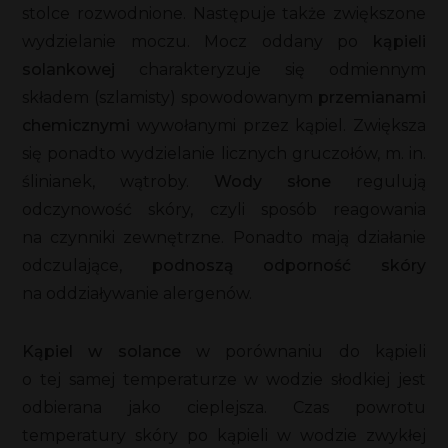
stolce rozwodnione. Następuje także zwiększone
wydzielanie moczu. Mocz oddany po
kąpieli
solankowej
charakteryzuje się odmiennym
składem (szlamisty) spowodowanym
przemianami
chemicznymi
wywołanymi przez kąpiel. Zwiększa
się ponadto wydzielanie licznych gruczołów, m. in.
ślinianek, wątroby.
Wody słone
regulują
odczynowość skóry, czyli sposób reagowania
na czynniki zewnętrzne. Ponadto mają działanie
odczulające,
podnoszą odporność skóry
na oddziaływanie alergenów.
Kąpiel w solance
w porównaniu do kąpieli
o tej samej temperaturze w wodzie słodkiej jest
odbierana jako cieplejsza. Czas powrotu
temperatury skóry po kąpieli w wodzie zwykłej