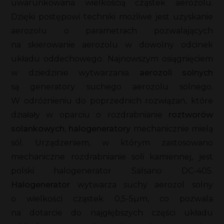
uwarunkowana wielkością cząstek aerozolu.
Dzięki postępowi techniki możliwe jest uzyskanie
aerozolu o parametrach pozwalających
na skierowanie aerozolu w dowolny odcinek
układu oddechowego. Najnowszym osiągnięciem
w dziedzinie wytwarzania
aerozoli solnych
są generatory suchego aerozolu solnego.
W odróżnieniu do poprzednich rozwiązań, które
działały w oparciu o rozdrabnianie
roztworów
solankowych
,
halogeneratory
mechanicznie mielą
sól. Urządzeniem, w którym zastosowano
mechaniczne rozdrabnianie soli kamiennej, jest
polski halogenerator Salsano DC-405.
Halogenerator
wytwarza suchy aerozol solny
o wielkości cząstek 0,5-5µm, co pozwala
na dotarcie do najgłębszych części układu