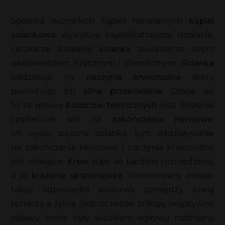
Spośród wszystkich kąpieli mineralnych
kąpiel
solankowa
wywołuje najdelikatniejsze działanie.
Lecznicze działanie
solanka
zawdzięcza swym
właściwościom fizycznym i chemicznym.
Solanka
oddziałuje na
naczynia krwionośne
skóry
powodując ich
silne przekrwienie
. Dzieje się
to za sprawą
bodźców termicznych
oraz działania
cząsteczek soli na
zakończenia nerwowe
.
Im wyżej stężona solanka, tym oddziaływanie
na zakończenia nerwowe i naczynia krwionośne
jest silniejsze.
Krew
staje się bardziej rozrzedzona,
a jej
krążenie sprawniejsze
. Unormowany zostaje
także odpowiedni stosunek pomiędzy krwią
tętniczą a żylną. Jednocześnie znikają negatywne
objawy, które były skutkiem wpływu nadmiaru