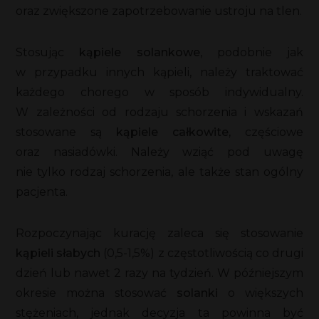
oraz zwiększone zapotrzebowanie ustroju na tlen.
Stosując
kąpiele solankowe
, podobnie jak
w przypadku innych kąpieli, należy traktować
każdego chorego w sposób indywidualny.
W zależności od rodzaju schorzenia i wskazań
stosowane są
kąpiele całkowite,
częściowe
oraz nasiadówki. Należy wziąć pod uwagę
nie tylko rodzaj schorzenia, ale także stan ogólny
pacjenta.
Rozpoczynając kurację zaleca się stosowanie
kąpieli słabych
(0,5-1,5%) z częstotliwością co drugi
dzień lub nawet 2 razy na tydzień. W późniejszym
okresie można stosować
solanki
o większych
stężeniach, jednak decyzja ta powinna być