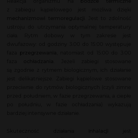
Reakcja organizmu na
bodźce termiczne
z zabiegu kąpielowego jest możliwa dzięki
mechanizmowi termoregulacji
. Jest to zdolność
ustroju do utrzymania optymalnej temperatury
ciała. Rytm dobowy w tym zakresie jest
dwufazowy: od godziny 3:00 do 15:00 występuje
faza
przegrzewania
, natomiast od 15:00 do 3:00
faza
ochładzania
. Jeżeli zabiegi stosowane
są zgodnie z rytmem biologicznym, ich działanie
jest delikatniejsze. Zabiegi kąpielowe stosowane
przeciwnie do rytmów biologicznych (czyli zimne
przed południem, w fazie przegrzewania, a ciepłe
po południu, w fazie ochładzania) wykazują
bardziej intensywne działanie.
Skuteczność działania
inhalacji
jest