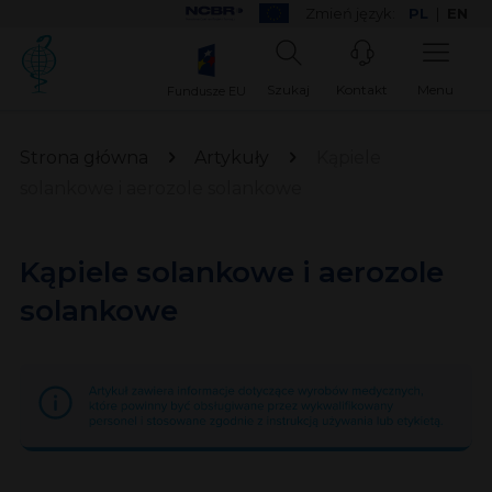
Zmień język:
PL
|
EN
Szukaj
Kontakt
Menu
Fundusze EU
Strona główna
Artykuły
Kąpiele
solankowe i aerozole solankowe
Kąpiele solankowe i aerozole
solankowe