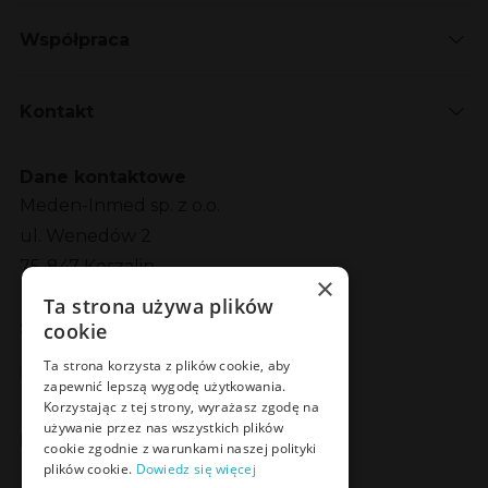
Współpraca
Kontakt
Dane kontaktowe
Meden-Inmed sp. z o.o.
ul. Wenedów 2
75-847 Koszalin
×
Ta strona używa plików
cookie
Social Media
Facebook
LinkedIn
YouTube
Instagram
Ta strona korzysta z plików cookie, aby
zapewnić lepszą wygodę użytkowania.
Korzystając z tej strony, wyrażasz zgodę na
używanie przez nas wszystkich plików
Poznaj Meden-Inmed Vet
cookie zgodnie z warunkami naszej polityki
plików cookie.
Dowiedz się więcej