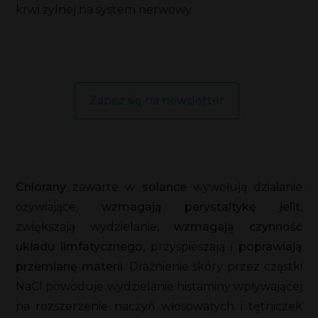
krwi żylnej na system nerwowy.
Zapisz się na newsletter
Chlorany
zawarte w
solance
wywołują działanie
ożywiające,
wzmagają perystaltykę jelit
,
zwiększają wydzielanie,
wzmagają czynność
układu limfatycznego
, przyspieszają i
poprawiają
przemianę materii
. Drażnienie skóry przez cząstki
NaCl powoduje wydzielanie histaminy wpływającej
na rozszerzenie naczyń włosowatych i tętniczek