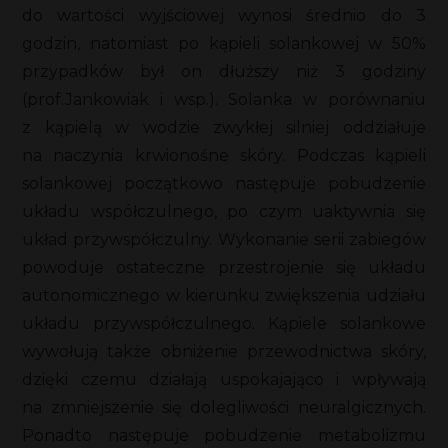
do wartości wyjściowej wynosi średnio do 3
godzin, natomiast po kąpieli solankowej w 50%
przypadków był on dłuższy niż 3 godziny
(prof.Jankowiak i wsp.). Solanka w porównaniu
z kąpielą w wodzie zwykłej silniej oddziałuje
na naczynia krwionośne skóry. Podczas kąpieli
solankowej początkowo następuje pobudzenie
układu współczulnego, po czym uaktywnia się
układ przywspółczulny. Wykonanie serii zabiegów
powoduje ostateczne przestrojenie się układu
autonomicznego w kierunku zwiększenia udziału
układu przywspółczulnego. Kąpiele solankowe
wywołują także obniżenie przewodnictwa skóry,
dzięki czemu działają uspokajająco i wpływają
na zmniejszenie się dolegliwości neuralgicznych.
Ponadto następuje pobudzenie metabolizmu