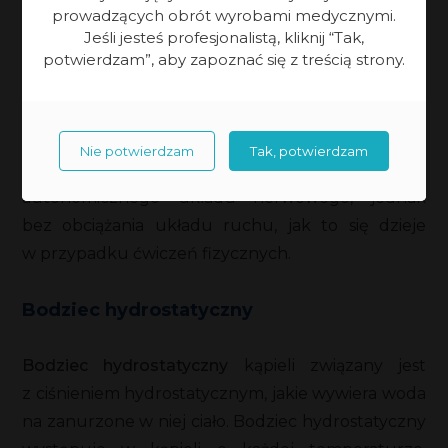
prowadzących obrót wyrobami medycznymi.
z podwyższoną pobudliwością, mających
Jeśli jesteś profesjonalistą, kliknij “Tak,
problemy z bezsennością czy objawy tężyczki
potwierdzam”, aby zapoznać się z treścią strony.
(nadmierny skurcz mięśni).
Pod wpływem kąpieli poprawia się
Nie potwierdzam
Tak, potwierdzam
funkcjonowanie mechanizmów regulacyjnych
autonomicznego układu nerwowego, jednak
bez obciążania układu ruchu, jak to się dzieje
w przypadku ćwiczeń fizycznych.
Bodziec hydrostatyczny
Bodziec hydrostatyczny
kąpieli związany jest
z ciśnieniem hydrostatycznym, jakie wywiera woda
na zanurzone w niej ciało. Bodziec hydrostatyczny