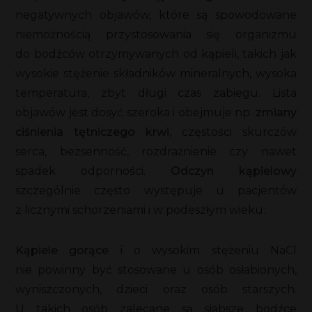
negatywnych objawów, które są spowodowane
niemożnością przystosowania się organizmu
do bodźców otrzymywanych od kąpieli, takich jak
wysokie stężenie składników mineralnych, wysoka
temperatura, zbyt długi czas zabiegu. Lista
objawów jest dosyć szeroka i obejmuje np.
zmiany
ciśnienia tętniczego krwi
, częstości skurczów
serca, bezsenność, rozdrażnienie czy nawet
spadek odporności.
Odczyn kąpielowy
szczególnie często występuje u pacjentów
z licznymi schorzeniami i w podeszłym wieku.
Kąpiele gorące
i o wysokim stężeniu NaCl
nie powinny być stosowane u osób osłabionych,
wyniszczonych, dzieci oraz osób starszych.
U takich osób zalecane są słabsze bodźce