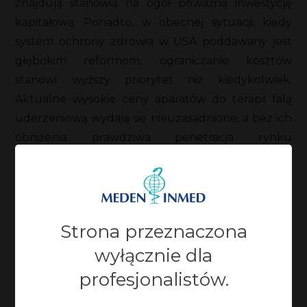
znajdują stanowią na ogół poważną inwestycję
kapitałową. Ponadto, w obecnej sytuacji, kiedy
system ochrony zdrowia w USA poddawany jest
głębokim reformom, ograniczanie kosztów
stanowi wyższy priorytet niż kiedykolwiek.
Aktualne wysokie ceny aparatów do terapii falą
uderzeniową wydają się nieuzasadnione, a bez ich
obniżenia prawdziwa penetracja rynku
&ast;
nie zostanie osiągnięta.
Jednym z największych potencjalnych rynków dla
urządzeń ESWT jest fizjoterapia, jednakże
Strona przeznaczona
świadczenie usług z zastosowaniem fali
wyłącznie dla
uderzeniowej dla wielu gabinetów wiązałoby się
profesjonalistów.
z poważną inwestycją kapitałową, co wobec
aktualnego braku kodu CPT (Current Procedural