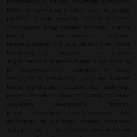
uderzeniową są na ogół schorzenia przewlekłe,
które od dawna są źródłem bólu u danego
pacjenta. Z tego powodu, pacjenci zmęczeni
chronicznymi dolegliwościami bólowymi chętnie
poddają się proponowanemu reżimowi
terapeutycznemu. Z drugiej zaś strony ten rodzaj
terapii wiąże się z większym niż w przypadku
innych metod ryzykiem wystąpienia dyskomfortu
po przeprowadzonych zabiegach. W rzeczy
samej, jest to oczekiwany i pożądany element
terapii, sygnalizujący początek fazy nasilonego
procesu zdrowienia. Mimo przekazania pacjentowi
wszystkich niezbędnych informacji
przed rozpoczęciem leczenia, terapeuci mogą
spodziewać się większego odsetka pacjentów
skarżących się na dolegliwości bólowe w wyniku