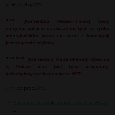
klinicznych (>250).
&ast;
(Komentarz Meden-Inmed) Ceny
na rynku polskim są niższe od tych na rynku
amerykańskim przez co zwrot z inwestycji
jest znacznie szybszy.
&ast;&ast;
(Komentarz Meden-Inmed) Obecnie
w Polsce brak jest toku procedury,
która byłaby rozliczana przez NFZ.
Link do produktu:
Aparat do terapii falą uderzeniową PiezoWave
2