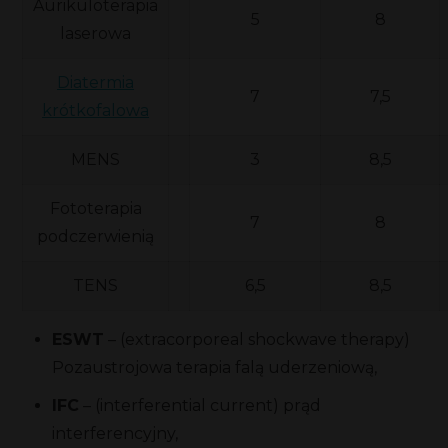
Aurikuloterapia
5
8
laserowa
Diatermia
7
7,5
krótkofalowa
MENS
3
8,5
Fototerapia
7
8
podczerwienią
TENS
6,5
8,5
ESWT
– (extracorporeal shockwave therapy)
Pozaustrojowa terapia falą uderzeniową,
IFC
– (interferential current) prąd
interferencyjny,