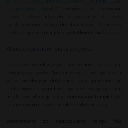
Aparaty do pozaustrojowej terapii falą
uderzeniową (ESWT)
testowane i stosowane
przez autora artykułu w praktyce klinicznej
są stosunkowo łatwe do stosowania. Parametry
podlegające regulacji to częstotliwość i natężenie.
Akceptacja terapii przez pacjenta
Ponieważ oczekiwanym korzyściom klinicznym
towarzyszy ryzyko “pogorszenia” stanu pacjenta,
wszystkie decyzje dotyczące terapii powinny być
podejmowane wspólnie z pacjentem, przy czym
ostateczna decyzja o kontynuowaniu terapii bądź
jej przerwaniu powinna należeć do pacjenta.
Wskazaniami do zastosowania terapii falą