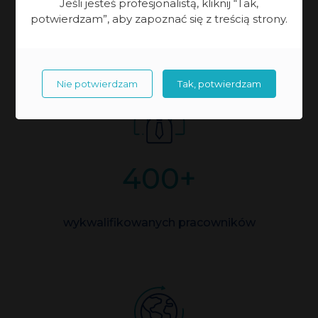
Jeśli jesteś profesjonalistą, kliknij “Tak,
potwierdzam”, aby zapoznać się z treścią strony.
polska firma rodzinna od 1989 r.
Nie potwierdzam
Tak, potwierdzam
400
+
wykwalifikowanych pracowników