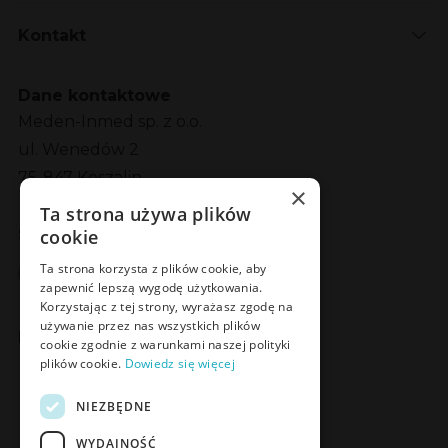
Kontakt
Dane kontaktowe
Meden-Inmed sp. z o.o.
ul. Wenedów 2
75-847 Koszalin
×
Ta strona używa plików
Social Media
cookie
Facebook
LinkedIn
YouTube
Instagram
Ta strona korzysta z plików cookie, aby
zapewnić lepszą wygodę użytkowania.
Korzystając z tej strony, wyrażasz zgodę na
używanie przez nas wszystkich plików
Poznaj Meden-Inmed Vet
cookie zgodnie z warunkami naszej polityki
plików cookie.
Dowiedz się więcej
Facebook
Instagram
NIEZBĘDNE
WYDAJNOŚĆ