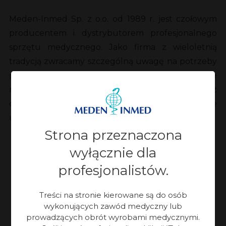
Meden-Inmed Sp. z o.o. od 1989 r. jest czołowym
producentem i dystrybutorem profesjonalnego
sprzętu medycznego. Jako firma z wieloletnią
tradycją zwracamy szczególną uwagę na potrzeby
pacjentów. Naszą misją jest służba kadrze
medycznej i jej podopiecznym poprzez
dostarczanie zaawansowanych technologicznie
urządzeń medycznych najwyższej jakości.
Strona przeznaczona
wyłącznie dla
profesjonalistów.
Treści na stronie kierowane są do osób
wykonujących zawód medyczny lub
35
lat
prowadzących obrót wyrobami medycznymi.