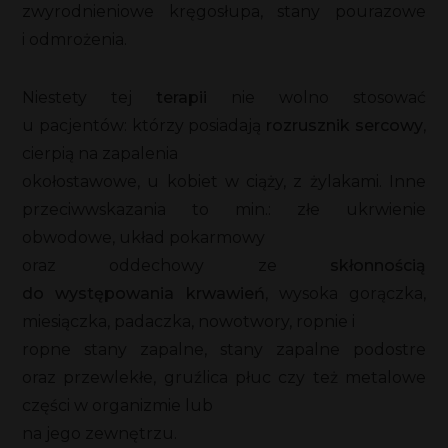
zwyrodnieniowe kręgosłupa, stany pourazowe
i odmrożenia.
Niestety tej
terapii
nie wolno stosować
u pacjentów: którzy posiadają
rozrusznik sercowy
,
cierpią na zapalenia
okołostawowe, u kobiet w ciąży, z żylakami. Inne
przeciwwskazania to min.: złe ukrwienie
obwodowe, układ pokarmowy
oraz oddechowy ze
skłonnością
do występowania krwawień
, wysoka gorączka,
miesiączka, padaczka, nowotwory, ropnie i
ropne stany zapalne, stany zapalne podostre
oraz przewlekłe, gruźlica płuc czy też metalowe
części w organizmie lub
na jego zewnętrzu.