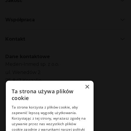
Jakość
Współpraca
Kontakt
Dane kontaktowe
Meden-Inmed sp. z o.o.
ul. Wenedów 2
75-847 Koszalin
×
Ta strona używa plików
cookie
Social Media
Facebook
LinkedIn
YouTube
Instagram
Ta strona korzysta z plików cookie, aby
zapewnić lepszą wygodę użytkowania.
Korzystając z tej strony, wyrażasz zgodę na
używanie przez nas wszystkich plików
Poznaj Meden-Inmed Vet
cookie zgodnie z warunkami naszej polityki