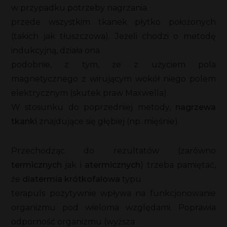
w przypadku potrzeby nagrzania
przede wszystkim tkanek płytko położonych
(takich jak tłuszczowa). Jeżeli chodzi o metodę
indukcyjną, działa ona
podobnie, z tym, że z użyciem pola
magnetycznego z wirującym wokół niego polem
elektrycznym (skutek praw Maxwella).
W stosunku do poprzedniej metody,
nagrzewa
tkanki
znajdujące się głębiej (np. mięśnie).
Przechodząc do rezultatów (zarówno
termicznych
jak i
atermicznych
) trzeba pamiętać,
że
diatermia krótkofalowa
typu
terapuls pozytywnie wpływa na funkcjonowanie
organizmu pod wieloma względami. Poprawia
odporność organizmu (wyższa