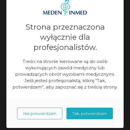
Strona przeznaczona
wyłącznie dla
Diatermia krótkofalowa
profesjonalistów.
w rehabilitacji, na co pomaga
Treści na stronie kierowane są do osób
terapia i kiedy nie można jej
wykonujących zawód medyczny lub
stosować?
prowadzących obrót wyrobami medycznymi.
Jeśli jesteś profesjonalistą, kliknij “Tak,
Do przypadków, w których zaleca się stosowanie
potwierdzam”, aby zapoznać się z treścią strony.
diatermii krótkofalowej
można zaliczyć m.in:
choroby układu
oddechowego, nieprawidłowe ukrwienie jajników,
Nie potwierdzam
Tak, potwierdzam
nerwobóle (wraz z zapaleniem nerwów), bóle
mięśni, stany