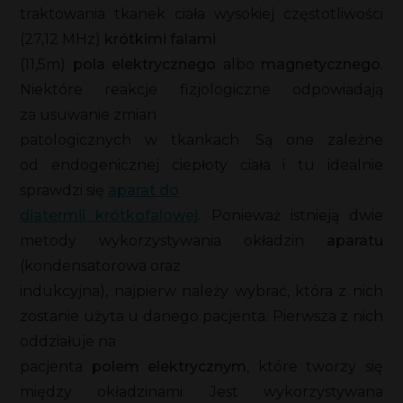
traktowania tkanek ciała wysokiej częstotliwości
(27,12 MHz)
krótkimi falami
(11,5m)
pola elektrycznego
albo
magnetycznego
.
Niektóre reakcje fizjologiczne odpowiadają
za usuwanie zmian
patologicznych w tkankach. Są one zależne
od endogenicznej ciepłoty ciała i tu idealnie
sprawdzi się
aparat do
diatermii krótkofalowej
. Ponieważ istnieją dwie
metody wykorzystywania okładzin
aparatu
(kondensatorowa oraz
indukcyjna), najpierw należy wybrać, która z nich
zostanie użyta u danego pacjenta. Pierwsza z nich
oddziałuje na
pacjenta
polem elektrycznym
, które tworzy się
między okładzinami. Jest wykorzystywana