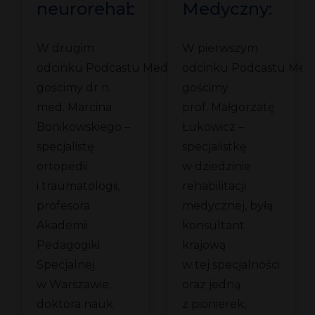
neurorehabilitacji
Medyczny:
dziecięcej
O rehabilitacji
W drugim
W pierwszym
em
z dr Marcinem
medycznej
odcinku Podcastu Medycznego
odcinku Podcastu Me
Bonikowskim
z prof. Małgorz
gościmy dr n.
gościmy
ch
Łukowicz
med. Marcina
prof. Małgorzatę
?
Bonikowskiego –
Łukowicz –
specjalistę
specjalistkę
ortopedii
w dziedzinie
i traumatologii,
rehabilitacji
profesora
medycznej, byłą
Akademii
konsultant
Pedagogiki
krajową
Specjalnej
w tej specjalności
w Warszawie,
oraz jedną
doktora nauk
z pionierek,