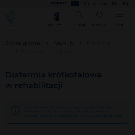
Zmień język:
PL
|
EN
Szukaj
Kontakt
Menu
Fundusze EU
Strona główna
Artykuły
Diatermia
krótkofalowa w rehabilitacji
Diatermia krótkofalowa
w rehabilitacji