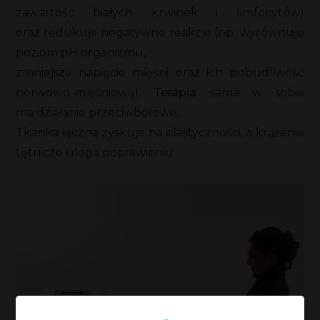
zawartość białych krwinek i limfocytów)
oraz redukuje negatywne reakcje (np. wyrównuje
poziom pH organizmu,
zmniejsza napięcie mięśni oraz ich pobudliwość
nerwowo-mięśniową).
Terapia
sama w sobie
ma działanie przeciwbólowe.
Tkanka łączna zyskuje na elastyczności, a krążenie
tętnicze ulega poprawieniu.