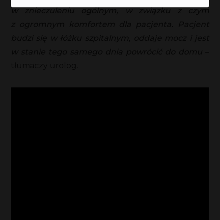
w znieczuleniu ogólnym, w związku z czym
z ogromnym komfortem dla pacjenta. Pacjent
budzi się w łóżku szpitalnym, oddaje mocz i jest
w stanie tego samego dnia powrócić do domu
–
tłumaczy urolog.