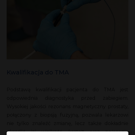
Kwalifikacja do TMA
Podstawą kwalifikacji pacjenta do TMA jest
odpowiednia diagnostyka przed zabiegiem.
Wysokiej jakości rezonans magnetyczny prostaty,
połączony z biopsją fuzyjną, pozwala lekarzowi
nie tylko znaleźć zmianę, lecz także dokładnie
określić jej wielkość, kształt oraz położenie