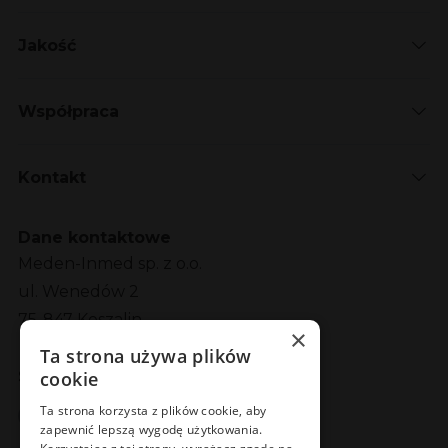
Jakość
Współpraca
Kontakt
Dane kontaktowe
Meden-Inmed sp. z o.o.
ul. Wenedów 2
75-847 Koszalin
×
Ta strona używa plików
Social Media
cookie
Facebook
LinkedIn
YouTube
Instagram
Ta strona korzysta z plików cookie, aby
zapewnić lepszą wygodę użytkowania.