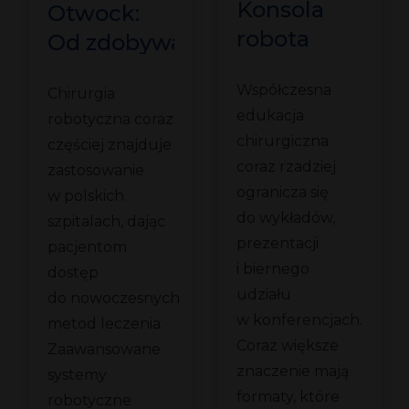
Konsola
Otwock:
robota
Od zdobywania
a
zamiast
kompetencji
Współczesna
i
sali
Chirurgia
do pierwszego
edukacja
robotyczna coraz
wykładowej.
zabiegu
chirurgiczna
częściej znajduje
owe
Meden-
coraz rzadziej
zastosowanie
aniem
Inmed
ogranicza się
w polskich
podczas III
do wykładów,
szpitalach, dając
Kaszubskich
prezentacji
pacjentom
Dni
i biernego
dostęp
udziału
Chirurgicznych
do nowoczesnych
w konferencjach.
metod leczenia.
Coraz większe
Zaawansowane
znaczenie mają
systemy
formaty, które
robotyczne