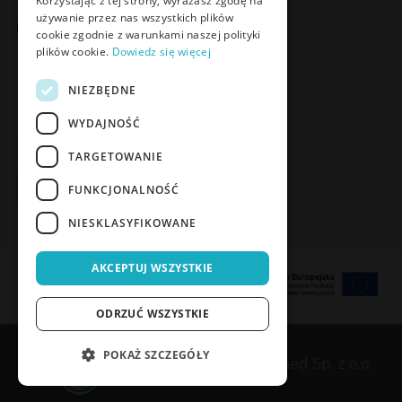
Korzystając z tej strony, wyrażasz zgodę na
używanie przez nas wszystkich plików
Poznaj Meden-Inmed Vet
cookie zgodnie z warunkami naszej polityki
plików cookie.
Dowiedz się więcej
Facebook
Instagram
NIEZBĘDNE
WYDAJNOŚĆ
Zapisz się do Newslettera
TARGETOWANIE
Zapisz się
FUNKCJONALNOŚĆ
NIESKLASYFIKOWANE
AKCEPTUJ WSZYSTKIE
ODRZUĆ WSZYSTKIE
POKAŻ SZCZEGÓŁY
Copyrights © 1989-2026 Meden-Inmed Sp. z o.o.
POTWIERDŹ DOSTĘP