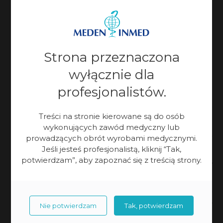
względem ważnych struktur anatomicznych.
Dokładna diagnostyka umożliwia przygotowanie
indywidualnego planu ablacji.
Strona przeznaczona
Dr n. med. Adam Haliński o kwalifikacji pacjentów
wyłącznie dla
do TMA:
profesjonalistów.
Warunkiem przeprowadzenia tego typu
Treści na stronie kierowane są do osób
zabiegów jest przede wszystkim odpowiednia
wykonujących zawód medyczny lub
diagnostyka, która opiera się na dobrze
prowadzących obrót wyrobami medycznymi.
Jeśli jesteś profesjonalistą, kliknij “Tak,
wykonanym rezonansie magnetycznym,
potwierdzam”, aby zapoznać się z treścią strony.
który jest weryfikowany
przez wykwalifikowanego radiologa
dedykowanego do tego typu badań, a następnie
prawidłowe wprowadzenie biopsji fuzyjnej
Nie potwierdzam
Tak, potwierdzam
celowanej prostaty. Cały zabieg przebiega