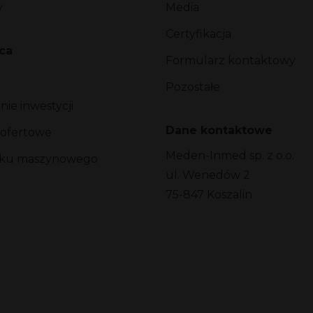
y
Media
Certyfikacja
ca
Formularz kontaktowy
Pozostałe
ie inwestycji
Dane kontaktowe
 ofertowe
Meden-Inmed sp. z o.o.
arku maszynowego
ul. Wenedów 2
75-847 Koszalin