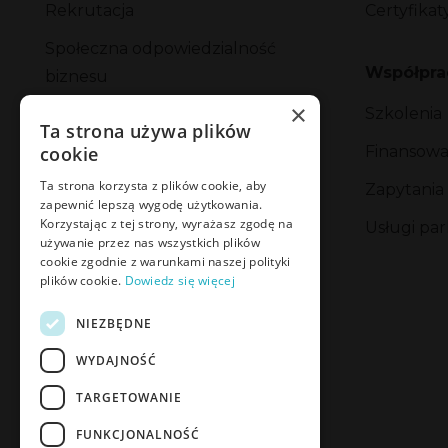
Rekrutacja
Certyfikat
Społeczna odpowiedzialność
Współpra
biznesu
×
Szkolenia
Strategia podatkowa
Ta strona używa plików
cookie
Finansowan
Plan połączenia spółek
Ta strona korzysta z plików cookie, aby
Zapytania
Formularz Zgłoszenia Problemu
zapewnić lepszą wygodę użytkowania.
Bezpieczeństwa
Korzystając z tej strony, wyrażasz zgodę na
Usługi p
używanie przez nas wszystkich plików
Polityka prywatności
cookie zgodnie z warunkami naszej polityki
plików cookie.
Dowiedz się więcej
Polityka plików cookies
NIEZBĘDNE
Kodeks Etyki
WYDAJNOŚĆ
Eksport
TARGETOWANIE
FUNKCJONALNOŚĆ