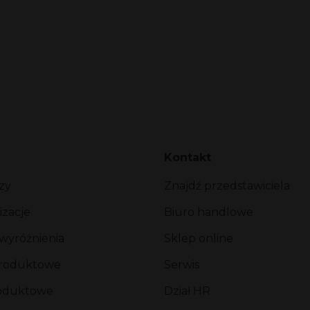
Kontakt
zy
Znajdź przedstawiciela
izacje
Biuro handlowe
 wyróżnienia
Sklep online
produktowe
Serwis
roduktowe
Dział HR