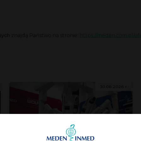
nych
znajdą Państwo na stronie:
https://meden.com.pl/of
30.06.2026 r.
Chirurgia