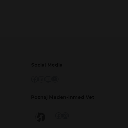
Social Media
Facebook
LinkedIn
YouTube
Instagram
Poznaj Meden-Inmed Vet
Facebook
Instagram