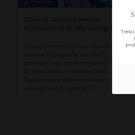
Chirurgia
S
Otwock: Od zdobywania
kompetencji do pierwszego
Treśc
zabiegu
prof
Chirurgia robotyczna coraz częściej
znajduje zastosowanie w polskich
e
szpitalach, dając pacjentom dostęp
do nowoczesnych metod leczenia.
Zaawansowane systemy robotyczne
wspierają lekarzy podczas […]