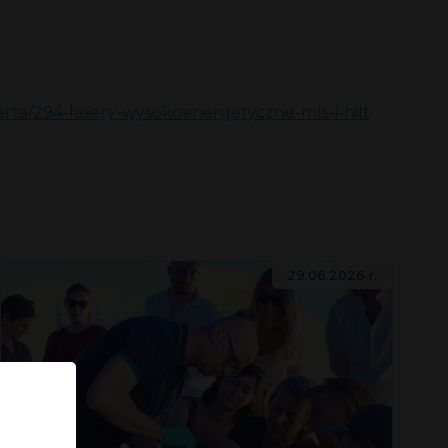
erta/294-lasery-wysokoenergetyczne-mls-i-hilt
29.06.2026 r.