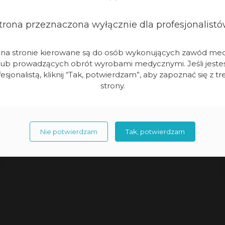
trona przeznaczona wyłącznie dla profesjonalistó
Konsola robota zamiast sali
wykładowej. Meden-Inmed
i na stronie kierowane są do osób wykonujących zawód me
podczas III Kaszubskich Dni
lub prowadzących obrót wyrobami medycznymi. Jeśli jeste
Chirurgicznych
Współczesna edukacja chirurgiczna coraz
esjonalistą, kliknij “Tak, potwierdzam”, aby zapoznać się z tr
strony.
rzadziej ogranicza się do wykładów,
prezentacji i biernego udziału
w konferencjach. Coraz większe znaczenie
mają formaty, które pozwalają lekarzom […]
Nie potwierdzam
Tak, potwierdzam