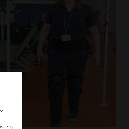
w.
dyczny