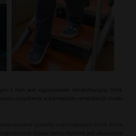
m z nich jest egzoszkielet rehabilitacyjny DKN,
ości urządzenia w kontekście rehabilitacji chodu
o zaawansowane systemy wspomagające chód, które
ego wzorca. Dzięki temu możliwa jest skuteczna