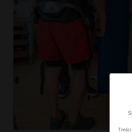
S
Treśc