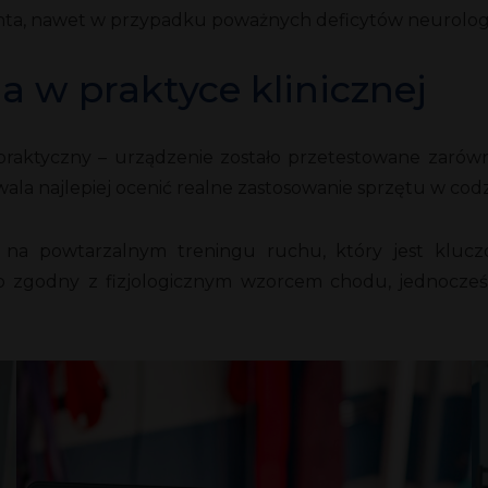
nta, nawet w przypadku poważnych deficytów neurolog
a w praktyce klinicznej
raktyczny – urządzenie zostało przetestowane zarówno
ala najlepiej ocenić realne zastosowanie sprzętu w codz
się na powtarzalnym treningu ruchu, który jest kl
 zgodny z fizjologicznym wzorcem chodu, jednocześ