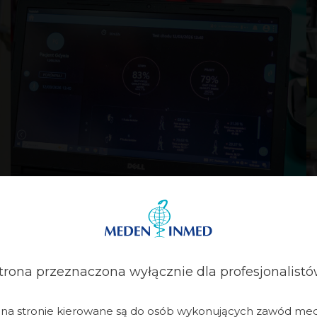
trona przeznaczona wyłącznie dla profesjonalistó
i na stronie kierowane są do osób wykonujących zawód me