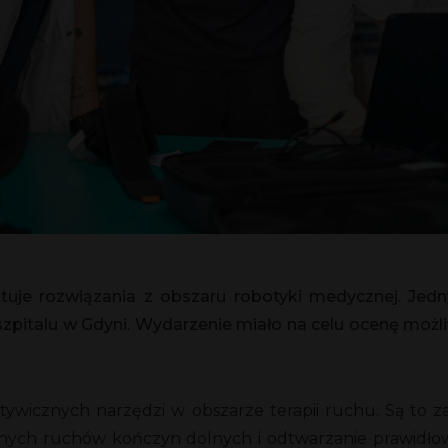
tuje rozwiązania z obszaru robotyki medycznej. Jedny
pitalu w Gdyni. Wydarzenie miało na celu ocenę możliw
pektywicznych narzędzi w obszarze terapii ruchu. Są t
ych ruchów kończyn dolnych i odtwarzanie prawidłow