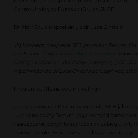
Prelegentem na spotkaniu eksperckim był dr Luca
Centro Urologico Europeo (Grupa CURE).
Dr Piotr Szulc o spotkaniu z dr Luca Cindolo
Wykonałem niespełna 300 procedur Rezum. Od kil
około 5 lat. Dzięki firmie
Boston Scientific
miałem o
Dzisiaj spotkałem absolutny autorytet, jeśli c
wątpliwości, bo dr Luca Cindolo poruszył wszystki
Program spotkania obejmował m.in.:
• pozycjonowanie Rezum w leczeniu BPH jako terap
• unikalne cechy Rezum i jego korzyści zarówno dla
• zarządzanie pacjentem przed i po zabiegu, w tym
• zastosowanie Rezum w skomplikowanych przyp