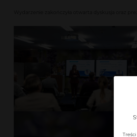
Wydarzenie zakończyła otwarta dyskusja oraz preze
S
Treśc