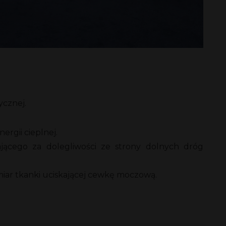
ycznej.
rgii cieplnej.
ącego za dolegliwości ze strony dolnych dróg
iar tkanki uciskającej cewkę moczową.