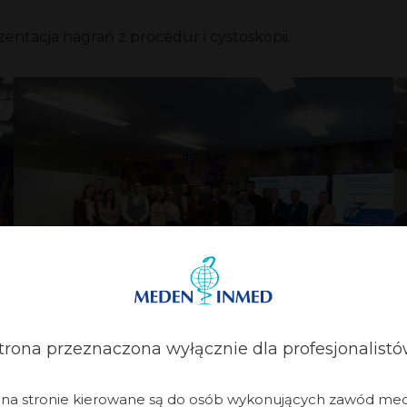
ntacja nagrań z procedur i cystoskopii.
trona przeznaczona wyłącznie dla profesjonalistó
i na stronie kierowane są do osób wykonujących zawód me