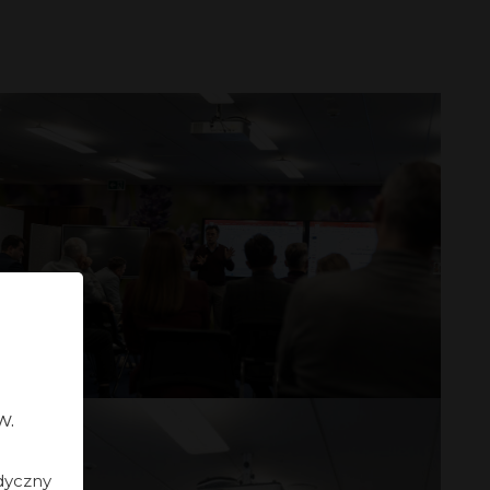
w.
dyczny