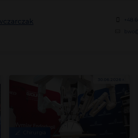
+48 6
wczarczak
bwo@
30.06.2026 r.
Chirurgia