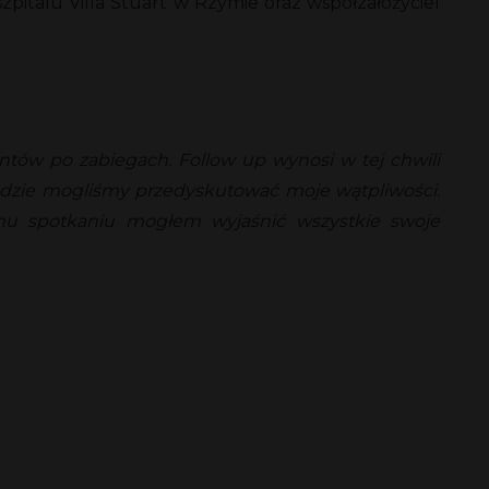
italu Villa Stuart w Rzymie oraz współzałożyciel
tów po zabiegach. Follow up wynosi w tej chwili
gdzie mogliśmy przedyskutować moje wątpliwości.
 temu spotkaniu mogłem wyjaśnić wszystkie swoje