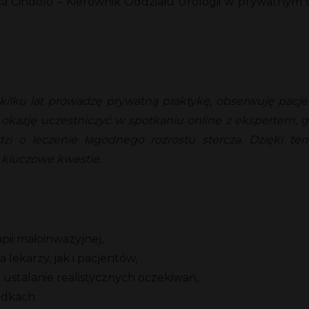
 Cindolo – Kierownik Oddziału Urologii w prywatnym szp
ku lat prowadzę prywatną praktykę, obserwuję pacjen
kazję uczestniczyć w spotkaniu online z ekspertem, 
hodzi o leczenie łagodnego rozrostu stercza. Dzięki
e kluczowe kwestie.
ii małoinwazyjnej,
 lekarzy, jak i pacjentów,
 ustalanie realistycznych oczekiwań,
adkach.