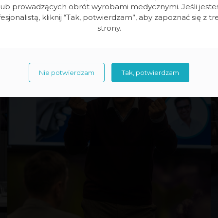
lub prowadzących obrót wyrobami medycznymi. Jeśli jeste
esjonalistą, kliknij “Tak, potwierdzam”, aby zapoznać się z tr
strony.
Nie potwierdzam
Tak, potwierdzam