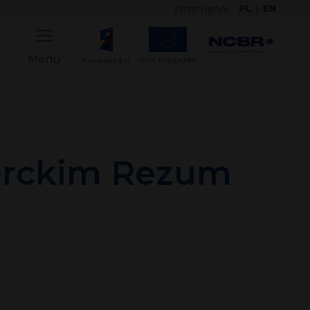
Zmień język:
PL
|
EN
Menu
Unia Europejska
Fundusze EU
erckim Rezum