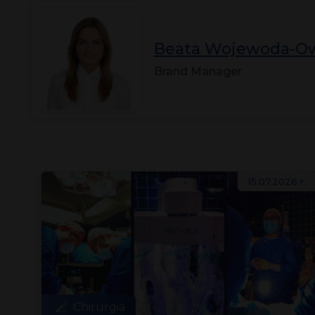
Beata Wojewoda-O
Brand Manager
 r.
15.07.2026 r.
Chirurgia