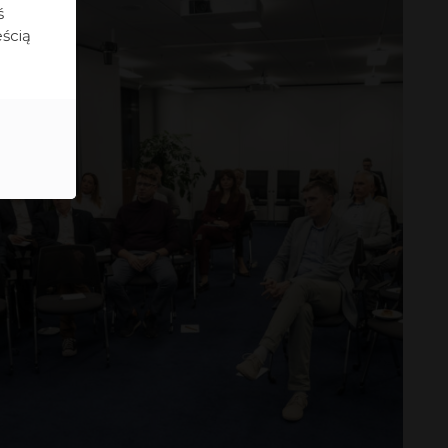
ś
eścią