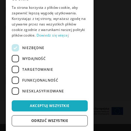
Facebook
LinkedIn
YouTube
Instagram
Ta strona korzysta z plików cookie, aby
zapewnić lepszą wygodę użytkowania.
Korzystając z tej strony, wyrażasz zgodę na
używanie przez nas wszystkich plików
Poznaj Meden-Inmed Vet
cookie zgodnie z warunkami naszej polityki
plików cookie.
Dowiedz się więcej
Facebook
Instagram
NIEZBĘDNE
WYDAJNOŚĆ
Zapisz się do Newslettera
TARGETOWANIE
Zapisz się
FUNKCJONALNOŚĆ
NIESKLASYFIKOWANE
AKCEPTUJ WSZYSTKIE
ODRZUĆ WSZYSTKIE