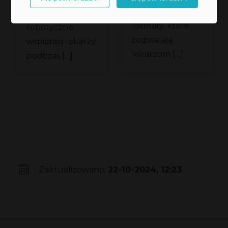
znaczenie mają
systemy
formaty, które
robotyczne
pozwalają
wspierają lekarzy
lekarzom […]
podczas […]
Zaktualizowano:
22-10-2024, 12:23