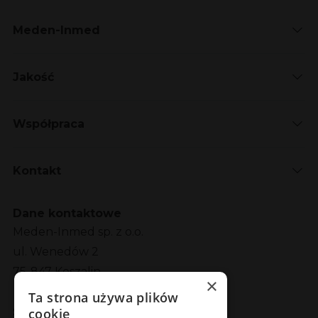
Meden-Inmed
Jakość
Współpraca
Kontakt
Dane kontaktowe
Meden-Inmed sp. z o.o.
ul. Wenedów 2
75-847 Koszalin
×
Ta strona używa plików
cookie
Social Media