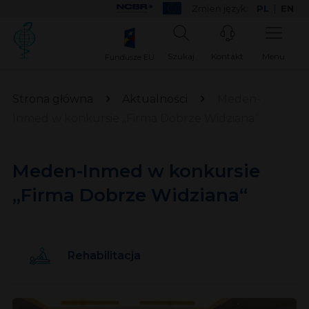
Zmień język:
PL
|
EN
Szukaj
Kontakt
Menu
Fundusze EU
Strona główna
Aktualności
Meden-
Inmed w konkursie „Firma Dobrze Widziana“
Meden-Inmed w konkursie
„Firma Dobrze Widziana“
Rehabilitacja