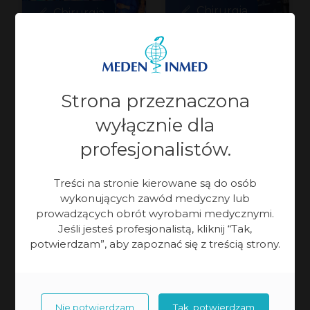
Chirurgia
Chirurgia
Konsola
Otwock:
robota
Od zdobywania
a
zamiast
kompetencji
Strona przeznaczona
Współczesna
i
sali
Chirurgia
do pierwszego
wyłącznie dla
edukacja
robotyczna coraz
wykładowej.
zabiegu
profesjonalistów.
chirurgiczna
częściej znajduje
owe
Meden-
coraz rzadziej
zastosowanie
aniem
Inmed
Treści na stronie kierowane są do osób
ogranicza się
w polskich
wykonujących zawód medyczny lub
podczas III
do wykładów,
szpitalach, dając
prowadzących obrót wyrobami medycznymi.
Kaszubskich
prezentacji
Jeśli jesteś profesjonalistą, kliknij “Tak,
pacjentom
potwierdzam”, aby zapoznać się z treścią strony.
Dni
i biernego
dostęp
udziału
Chirurgicznych
do nowoczesnych
w konferencjach.
metod leczenia.
Coraz większe
Zaawansowane
Nie potwierdzam
Tak, potwierdzam