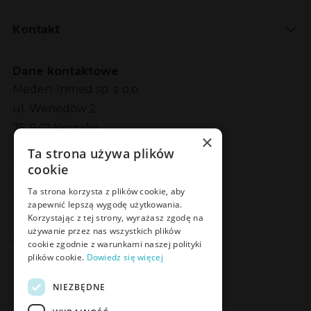
Kontakt
Dane kontaktowe
Meden-Inmed sp. z o.o.
ul. Wenedów 2
75-847 Koszalin
×
Ta strona używa plików
cookie
Social Media
Facebook
LinkedIn
YouTube
Instagram
Ta strona korzysta z plików cookie, aby
zapewnić lepszą wygodę użytkowania.
Korzystając z tej strony, wyrażasz zgodę na
używanie przez nas wszystkich plików
Poznaj Meden-Inmed Vet
cookie zgodnie z warunkami naszej polityki
plików cookie.
Dowiedz się więcej
Facebook
Instagram
NIEZBĘDNE