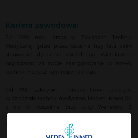
Kariera zawodowa:
Do 1990 roku praca w Zakładach Techniki
Medycznej, gdzie przez ostatnie trzy lata pełnił
stanowisko dyrektora naczelnego. Wielokrotnie
nagradzany za swoje zaangażowanie w rozwój
techniki medycznej w regionie i kraju.
Od 1990 założyciel i prezes firmy działającej
w dziedzinie techniki medycznej Meden-Inmed Sp.
z o.o. w Koszalinie, przy ulicy Wenedów 2,
produkującej sprzęt medyczny w oparciu o własne
konstrukcje.