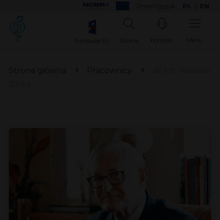
Zmień język:
PL
|
EN
Szukaj
Kontakt
Menu
Fundusze EU
Strona główna
Pracownicy
dr inż. Wiesław
Zinka