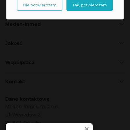
Nie potwierdzam
Tak, potwierdzam
Meden-Inmed
Jakość
Współpraca
Kontakt
Dane kontaktowe
Meden-Inmed sp. z o.o.
ul. Wenedów 2
75-847 Koszalin
×