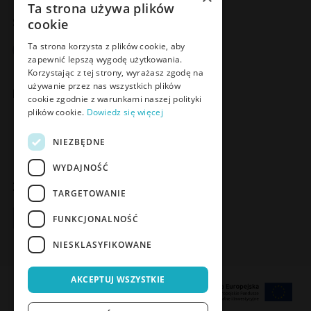
Ta strona używa plików
Social Media
cookie
Facebook
LinkedIn
YouTube
Instagram
Ta strona korzysta z plików cookie, aby
zapewnić lepszą wygodę użytkowania.
Korzystając z tej strony, wyrażasz zgodę na
używanie przez nas wszystkich plików
Poznaj Meden-Inmed Vet
cookie zgodnie z warunkami naszej polityki
plików cookie.
Dowiedz się więcej
Facebook
Instagram
NIEZBĘDNE
WYDAJNOŚĆ
Zapisz się do Newslettera
TARGETOWANIE
Zapisz się
FUNKCJONALNOŚĆ
NIESKLASYFIKOWANE
AKCEPTUJ WSZYSTKIE