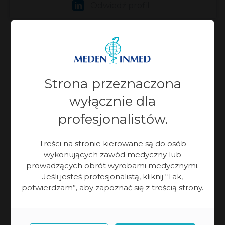
Odwiedź profil
Wydział Aparatury Medycznej
Strona przeznaczona
+48 789 330 874
wyłącznie dla
profesjonalistów.
phoffman@meden.com.pl
Treści na stronie kierowane są do osób
wykonujących zawód medyczny lub
prowadzących obrót wyrobami medycznymi.
Jeśli jesteś profesjonalistą, kliknij “Tak,
potwierdzam”, aby zapoznać się z treścią strony.
Zaktualizowano:
08-07-2026, 13:42