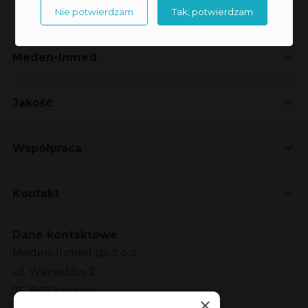
Nie potwierdzam
Tak, potwierdzam
Meden-Inmed
Jakość
Współpraca
Kontakt
Dane kontaktowe
Meden-Inmed sp. z o.o.
ul. Wenedów 2
75-847 Koszalin
×