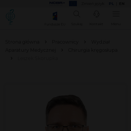
Zmień język:
PL
|
EN
Szukaj
Kontakt
Menu
Fundusze EU
Strona główna
Pracownicy
Wydział
Aparatury Medycznej
Chirurgia kręgosłupa
Leszek Skorupka