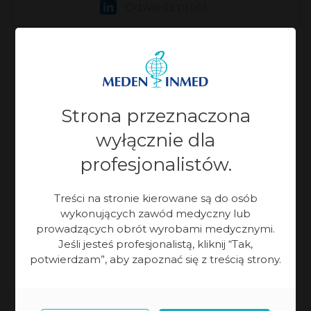
Odwiedź profil
Wydział Aparatury Medycznej
Strona przeznaczona
+48 609 133 285
wyłącznie dla
profesjonalistów.
lskorupka@meden.com.pl
Treści na stronie kierowane są do osób
wykonujących zawód medyczny lub
prowadzących obrót wyrobami medycznymi.
Jeśli jesteś profesjonalistą, kliknij “Tak,
potwierdzam”, aby zapoznać się z treścią strony.
Zaktualizowano:
08-07-2026, 13:29