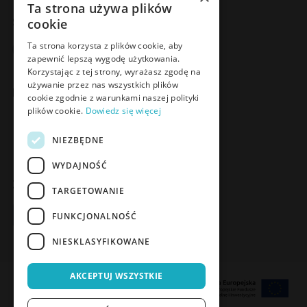
Ta strona używa plików
Social Media
cookie
Facebook
LinkedIn
YouTube
Instagram
Ta strona korzysta z plików cookie, aby
zapewnić lepszą wygodę użytkowania.
Korzystając z tej strony, wyrażasz zgodę na
używanie przez nas wszystkich plików
Poznaj Meden-Inmed Vet
cookie zgodnie z warunkami naszej polityki
plików cookie.
Dowiedz się więcej
Facebook
Instagram
NIEZBĘDNE
WYDAJNOŚĆ
Zapisz się do Newslettera
TARGETOWANIE
Zapisz się
FUNKCJONALNOŚĆ
NIESKLASYFIKOWANE
AKCEPTUJ WSZYSTKIE