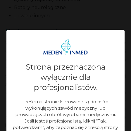
Rotory neurologiczne
… i wiele innych
Kariera zawodowa:
W roku 2008 ukończyłem z
wyróżniającym wynikiem kierunek inżynierii
biomedycznej na Politechnice Wrocławskiej. Praca
Strona przeznaczona
magisterska poświęcona została odkrywaniu
wyłącznie dla
tajemnic biomechaniki ruchu, a także zdolności
adaptacji tkanki kostnej do obciążeń
profesjonalistów.
patologicznych przy wykorzystaniu modelowania
komputerowego (metoda MES). Od zawsze
Treści na stronie kierowane są do osób
wykonujących zawód medyczny lub
fascynowały mnie zagadnienia związane z szeroko
prowadzących obrót wyrobami medycznymi.
pojętą diagnostyką medyczną, a także
Jeśli jesteś profesjonalistą, kliknij “Tak,
innowacyjnymi technologiami medycznymi. Od
potwierdzam”, aby zapoznać się z treścią strony.