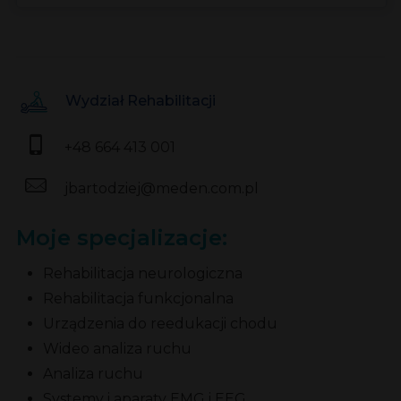
Wydział Rehabilitacji
+48 664 413 001
jbartodziej@meden.com.pl
Moje specjalizacje:
Rehabilitacja neurologiczna
Rehabilitacja funkcjonalna
Urządzenia do reedukacji chodu
Wideo analiza ruchu
Analiza ruchu
Systemy i aparaty EMG i EEG