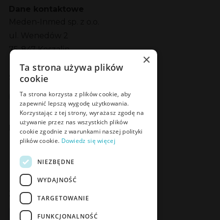
Dane kontaktowe
Meden-Inmed sp. z o.o.
ul. Wenedów 2
75-847 Koszalin
×
Ta strona używa plików
Social Media
cookie
Facebook
LinkedIn
YouTube
Instagram
Ta strona korzysta z plików cookie, aby
zapewnić lepszą wygodę użytkowania.
Korzystając z tej strony, wyrażasz zgodę na
używanie przez nas wszystkich plików
Poznaj Meden-Inmed Vet
cookie zgodnie z warunkami naszej polityki
plików cookie.
Dowiedz się więcej
Facebook
Instagram
NIEZBĘDNE
WYDAJNOŚĆ
Zapisz się do Newslettera
TARGETOWANIE
Zapisz się
FUNKCJONALNOŚĆ