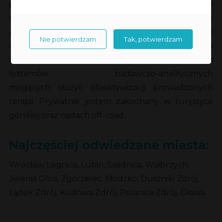
początku pracy w firmie Meden-Inmed swoje
działania skupiam na poszerzaniu wiedzy z
zagadnień neurorehabilitacji i wykorzystaniu
Nie potwierdzam
Tak, potwierdzam
zaawansowanych robotów w procesie leczenia
pacjentów, a także w dziale nowoczesnych
systemów badawczo-analitycznych
mogących służyć obiektywizacji prowadzonych
terapii. Prywatnie jestem zakochany w turystyce
górskiej oraz rajdach off-road.
Najczęściej odwiedzane miasta:
Wrocław, Legnica, Lubin, Świdnica, Wałbrzych,
Jelenia Góra, Zgorzelec, Kłodzko, Duszniki Zdrój,
Lądek Zdrój, Kudowa Zdrój, Polanica Zdrój, Oława