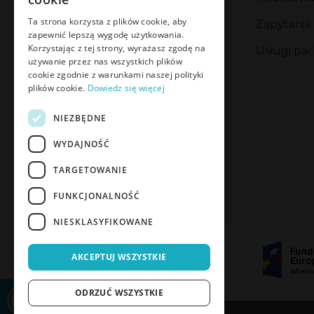
Ta strona korzysta z plików cookie, aby
Zapytania
Formularz Zgłoszenia Problemu
zapewnić lepszą wygodę użytkowania.
Bezpieczeństwa
Korzystając z tej strony, wyrażasz zgodę na
Usługi p
używanie przez nas wszystkich plików
Polityka prywatności
cookie zgodnie z warunkami naszej polityki
plików cookie.
Dowiedz się więcej
Polityka plików cookies
NIEZBĘDNE
Kodeks Etyki
WYDAJNOŚĆ
Eksport
TARGETOWANIE
FUNKCJONALNOŚĆ
NIESKLASYFIKOWANE
AKCEPTUJ WSZYSTKIE
ODRZUĆ WSZYSTKIE
POTWIERDŹ DOSTĘP