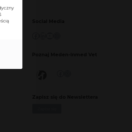
dyczny
ś
eścią
Social Media
Facebook
LinkedIn
YouTube
Instagram
Poznaj Meden-Inmed Vet
Facebook
Instagram
Zapisz się do Newslettera
Zapisz się