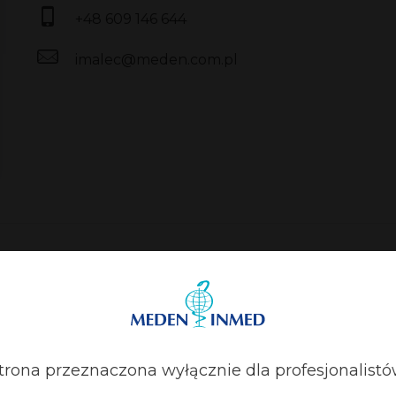
+48 609 146 644
imalec@meden.com.pl
trona przeznaczona wyłącznie dla profesjonalistó