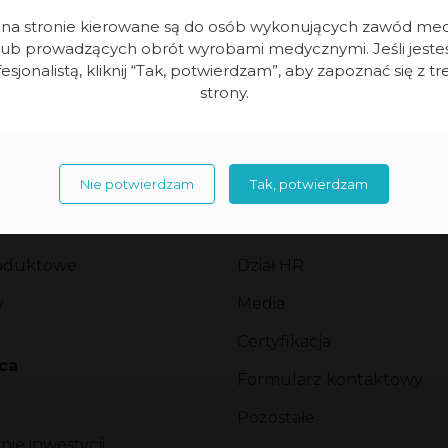
i na stronie kierowane są do osób wykonujących zawód me
lub prowadzących obrót wyrobami medycznymi. Jeśli jeste
esjonalistą, kliknij “Tak, potwierdzam”, aby zapoznać się z tr
Kontakt
strony.
zy
Znajdź przedstawiciela
izacje
Biuro handlowe
Nie potwierdzam
Tak, potwierdzam
 wyróżnienia
Sklep online
produktowe
Serwis
roduktowe
Dział HR
y
Media
Certyfikacja
ca
Formularz kontaktowy
Pozostałe
ie inwestycji