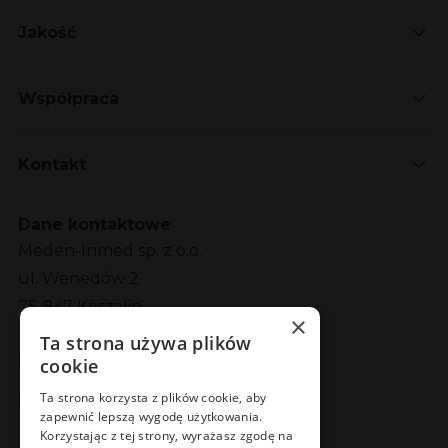
Jakość
Współpraca
Kontakt
Dane kontaktowe
Meden-Inmed sp. z o.o.
ul. Wenedów 2
75-847 Koszalin
×
Ta strona używa plików
cookie
Social Media
Facebook
LinkedIn
YouTube
Instagram
Ta strona korzysta z plików cookie, aby
zapewnić lepszą wygodę użytkowania.
Korzystając z tej strony, wyrażasz zgodę na