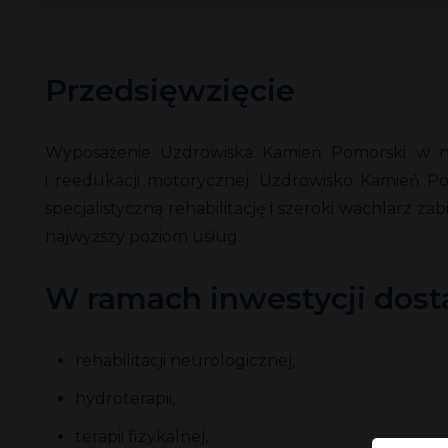
Przedsięwzięcie
Wyposażenie Uzdrowiska Kamień Pomorski w now
i reedukacji motorycznej. Uzdrowisko Kamień Po
specjalistyczną rehabilitację i szeroki wachlarz 
najwyższy poziom usług.
W ramach inwestycji dost
rehabilitacji neurologicznej,
hydroterapii,
terapii fizykalnej,