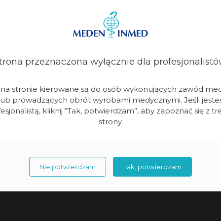
cznej (m. in. Lokomat Pro).
trona przeznaczona wyłącznie dla profesjonalistó
i na stronie kierowane są do osób wykonujących zawód me
ądzeń na etapie projektu,
lub prowadzących obrót wyrobami medycznymi. Jeśli jeste
esjonalistą, kliknij “Tak, potwierdzam”, aby zapoznać się z tr
y na etapie budowy,
strony.
Nie potwierdzam
Tak, potwierdzam