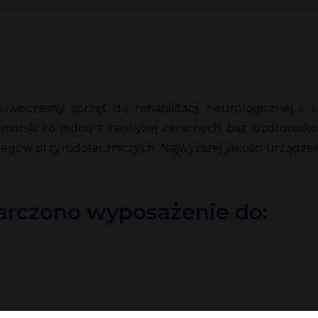
oczesny sprzęt do rehabilitacji neurologicznej – 
morski to jedna z najwyżej cenionych baz uzdrowisko
zabiegów przyrodoleczniczych. Najwyższej jakości urząd
arczono wyposażenie do: