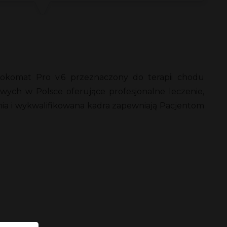
Lokomat Pro v.6 przeznaczony do terapii chodu
wych w Polsce oferujące profesjonalne leczenie,
zenia i wykwalifikowana kadra zapewniają Pacjentom