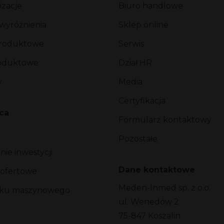
izacje
Biuro handlowe
 wyróżnienia
Sklep online
produktowe
Serwis
roduktowe
Dział HR
y
Media
Certyfikacja
ca
Formularz kontaktowy
Pozostałe
ie inwestycji
Dane kontaktowe
 ofertowe
Meden-Inmed sp. z o.o.
arku maszynowego
ul. Wenedów 2
75-847 Koszalin