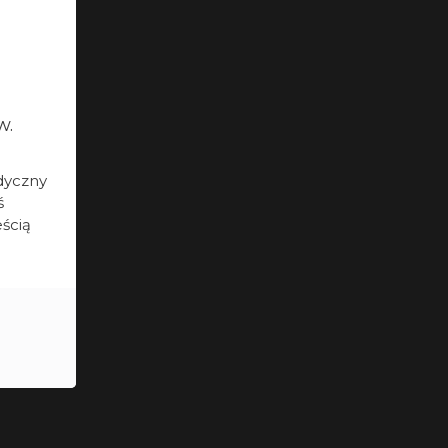
w.
dyczny
ś
eścią