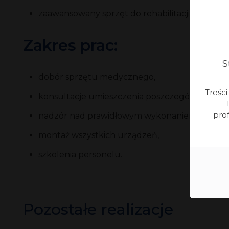
zaawansowany sprzęt do rehabilitacji neurologi
Zakres prac:
S
dobór sprzętu medycznego,
Treśc
konsultacje umieszczenia poszczególnych urz
prof
nadzór nad prawidłowym wykonaniem przyłącz
montaż wszystkich urządzeń,
szkolenia personelu.
Pozostałe realizacje