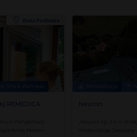
Biała Podlaska
al SPA & Wellness
Rehabilitacja
N
wej REMEDICA
Neuron
ntrum Rehabilitacji
„Neuron Sp. z o. o. istnie
cam firmę Meden-
modernizuje. Jesteśmy