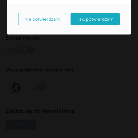
Meden-Inmed sp. z o.o.
ul. Wenedów 2
Nie potwierdzam
Tak, potwierdzam
75-847 Koszalin
Social Media
Facebook
LinkedIn
YouTube
Instagram
Poznaj Meden-Inmed Vet
Facebook
Instagram
Zapisz się do Newslettera
Zapisz się