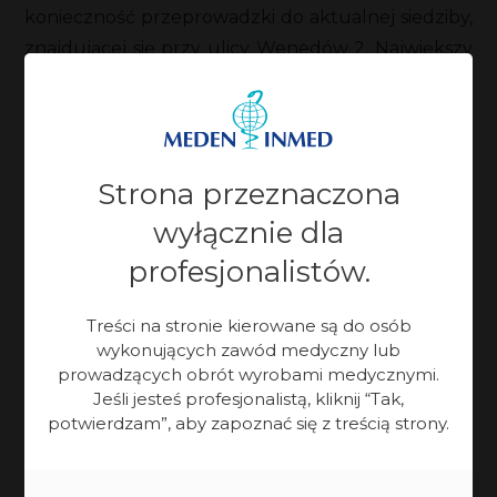
konieczność przeprowadzki do aktualnej siedziby,
znajdującej się przy ulicy Wenedów 2. Największy
projekt w historii firmy zakończył się w 2008 roku.
Inwestycja o wartości 10mln zł pozwoliła na
wybudowanie budynku biurowego oraz kolejnej
2
hali produkcyjnej o łącznej powierzchni 7104 m
.
Strona przeznaczona
Meden-Inmed przenosząc całą swoją działalność
wyłącznie dla
pod nowy adres, zmienia również szyld na:
Meden-
profesjonalistów.
Inmed Profesjonalna Inżynieria Medyczna
.
Treści na stronie kierowane są do osób
wykonujących zawód medyczny lub
prowadzących obrót wyrobami medycznymi.
Jeśli jesteś profesjonalistą, kliknij “Tak,
potwierdzam”, aby zapoznać się z treścią strony.
Zaktualizowano:
28-09-2023, 10:50