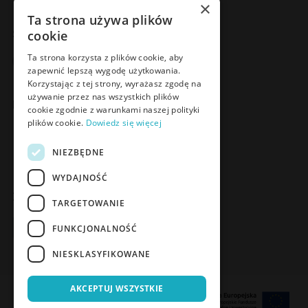
×
Ta strona używa plików
cookie
Social Media
Facebook
LinkedIn
YouTube
Instagram
Ta strona korzysta z plików cookie, aby
zapewnić lepszą wygodę użytkowania.
Korzystając z tej strony, wyrażasz zgodę na
używanie przez nas wszystkich plików
Poznaj Meden-Inmed Vet
cookie zgodnie z warunkami naszej polityki
plików cookie.
Dowiedz się więcej
Facebook
Instagram
NIEZBĘDNE
WYDAJNOŚĆ
Zapisz się do Newslettera
TARGETOWANIE
Zapisz się
FUNKCJONALNOŚĆ
NIESKLASYFIKOWANE
AKCEPTUJ WSZYSTKIE