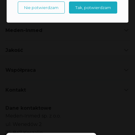
Nie potwierdzam
Tak, potwierdzam
Meden-Inmed
Jakość
Współpraca
Kontakt
Dane kontaktowe
Meden-Inmed sp. z o.o.
ul. Wenedów 2
75-847 Koszalin