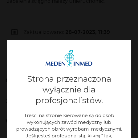
zapalenia ścięgno należy unieruchomić.
Zaktualizowano:
28-07-2023, 11:39
Strona przeznaczona
Meden-Inmed
wyłącznie dla
profesjonalistów.
Jakość
Treści na stronie kierowane są do osób
Współpraca
wykonujących zawód medyczny lub
prowadzących obrót wyrobami medycznymi.
Jeśli jesteś profesjonalistą, kliknij “Tak,