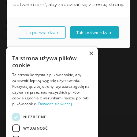
Kontakt
potwierdzam”, aby zapoznać się z treścią strony.
Dane kontaktowe
Meden-Inmed sp. z o.o.
Nie potwierdzam
Tak, potwierdzam
ul. Wenedów 2
75-847 Koszalin
×
Ta strona używa plików
Social Media
cookie
Facebook
LinkedIn
YouTube
Instagram
Ta strona korzysta z plików cookie, aby
zapewnić lepszą wygodę użytkowania.
Korzystając z tej strony, wyrażasz zgodę na
używanie przez nas wszystkich plików
Poznaj Meden-Inmed Vet
cookie zgodnie z warunkami naszej polityki
plików cookie.
Dowiedz się więcej
Facebook
Instagram
NIEZBĘDNE
WYDAJNOŚĆ
Zapisz się do Newslettera