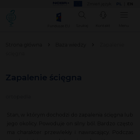
Zmień język:
PL
|
EN
Szukaj
Kontakt
Menu
Fundusze EU
Strona główna
Baza wiedzy
Zapalenie
ścięgna
Zapalenie ścięgna
ortopedia
Stan, w którym dochodzi do zapalenia ścięgna lub
jego okolicy. Powoduje on silny ból. Bardzo często
ma charakter przewlekły i nawracający. Podczas