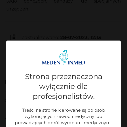
tego pończoch, bandaży lub specjalnych
urządzeń.
Zaktualizowano:
28-07-2023, 12:13
Strona przeznaczona
Meden-Inmed
wyłącznie dla
profesjonalistów.
Jakość
Treści na stronie kierowane są do osób
wykonujących zawód medyczny lub
Współpraca
prowadzących obrót wyrobami medycznymi.