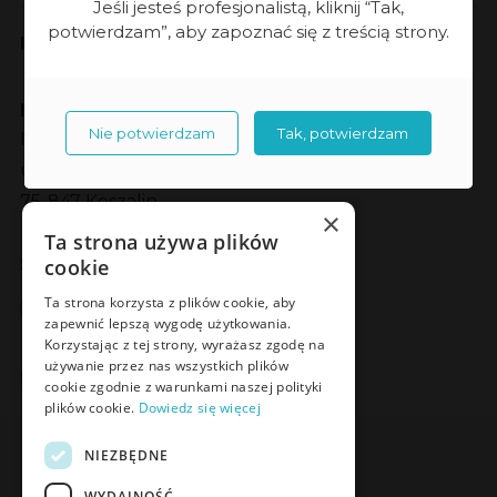
Jeśli jesteś profesjonalistą, kliknij “Tak,
potwierdzam”, aby zapoznać się z treścią strony.
Kontakt
Dane kontaktowe
Nie potwierdzam
Tak, potwierdzam
Meden-Inmed sp. z o.o.
ul. Wenedów 2
75-847 Koszalin
×
Ta strona używa plików
Social Media
cookie
Facebook
LinkedIn
YouTube
Instagram
Ta strona korzysta z plików cookie, aby
zapewnić lepszą wygodę użytkowania.
Korzystając z tej strony, wyrażasz zgodę na
używanie przez nas wszystkich plików
Poznaj Meden-Inmed Vet
cookie zgodnie z warunkami naszej polityki
plików cookie.
Dowiedz się więcej
Facebook
Instagram
NIEZBĘDNE
WYDAJNOŚĆ