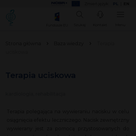
Zmień język:
PL
|
EN
Szukaj
Kontakt
Menu
Fundusze EU
Strona główna
Baza wiedzy
Terapia
uciskowa
Terapia uciskowa
kardiologia, rehabilitacja
Terapia polegająca na wywieraniu nacisku w celu
osiągnięcia efektu leczniczego. Nacisk zewnętrzny
wywierany jest za pomocą przystosowanych do