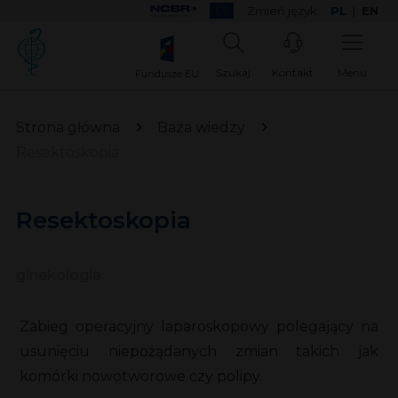
Zmień język:
PL
|
EN
Szukaj
Kontakt
Menu
Fundusze EU
Strona główna
Baza wiedzy
Resektoskopia
Resektoskopia
ginekologia
Zabieg operacyjny laparoskopowy polegający na
usunięciu niepożądanych zmian takich jak
komórki nowotworowe czy polipy.