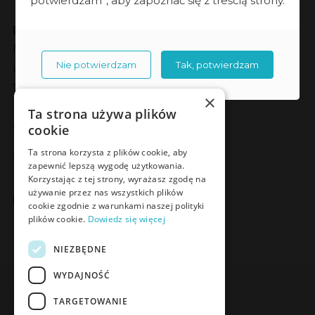
potwierdzam”, aby zapoznać się z treścią strony.
Dane kontaktowe
Meden-Inmed sp. z o.o.
Nie potwierdzam
Tak, potwierdzam
ul. Wenedów 2
75-847 Koszalin
×
Ta strona używa plików
Social Media
cookie
Facebook
LinkedIn
YouTube
Instagram
Ta strona korzysta z plików cookie, aby
zapewnić lepszą wygodę użytkowania.
Korzystając z tej strony, wyrażasz zgodę na
używanie przez nas wszystkich plików
Poznaj Meden-Inmed Vet
cookie zgodnie z warunkami naszej polityki
plików cookie.
Dowiedz się więcej
Facebook
Instagram
NIEZBĘDNE
WYDAJNOŚĆ
Zapisz się do Newslettera
TARGETOWANIE