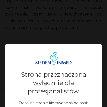
napięcie mięśni. Ortezy stosowane są przy urazach
takich jak złamania, zerwania więzadeł,
zwichnięcia, często jako unieruchomienie po
zabiegach chirurgicznych oraz w chorobach- np.
zespole cieśni nadgarstka, po udarach.
Zaktualizowano:
28-07-2023, 11:33
Strona przeznaczona
wyłącznie dla
Meden-Inmed
profesjonalistów.
Treści na stronie kierowane są do osób
Jakość