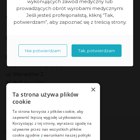
wykonujących zawód medyczny lub
prowadzących obrót wyrobami medycznymi.
Jeśli jesteś profesjonalistą, kliknij “Tak,
Współpraca
potwierdzam”, aby zapoznać się z treścią strony.
Kontakt
Nie potwierdzam
Tak, potwierdzam
Dane kontaktowe
Meden-Inmed sp. z o.o.
ul. Wenedów 2
75-847 Koszalin
×
Ta strona używa plików
Social Media
cookie
Facebook
LinkedIn
YouTube
Instagram
Ta strona korzysta z plików cookie, aby
zapewnić lepszą wygodę użytkowania.
Korzystając z tej strony, wyrażasz zgodę na
używanie przez nas wszystkich plików
Poznaj Meden-Inmed Vet
cookie zgodnie z warunkami naszej polityki