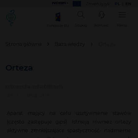
Zmień język:
PL
|
EN
Szukaj
Kontakt
Menu
Fundusze EU
Strona główna
Baza wiedzy
Orteza
Orteza
ortopedia, rehabilitacja
ortez, ortezą, ortezy
Aparat mający na celu usztywnienie stawów
(często zastępuje gips). Istnieją również ortezy
aktywne zmniejszające spastyczność- nadmierne