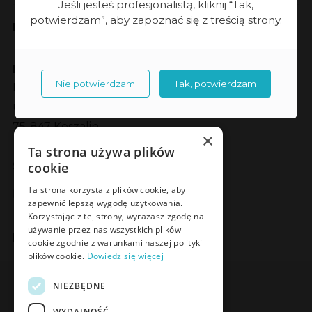
Jeśli jesteś profesjonalistą, kliknij “Tak,
potwierdzam”, aby zapoznać się z treścią strony.
Kontakt
Dane kontaktowe
Nie potwierdzam
Tak, potwierdzam
Meden-Inmed sp. z o.o.
ul. Wenedów 2
75-847 Koszalin
×
Ta strona używa plików
Social Media
cookie
Facebook
LinkedIn
YouTube
Instagram
Ta strona korzysta z plików cookie, aby
zapewnić lepszą wygodę użytkowania.
Korzystając z tej strony, wyrażasz zgodę na
używanie przez nas wszystkich plików
Poznaj Meden-Inmed Vet
cookie zgodnie z warunkami naszej polityki
plików cookie.
Dowiedz się więcej
Facebook
Instagram
NIEZBĘDNE
WYDAJNOŚĆ