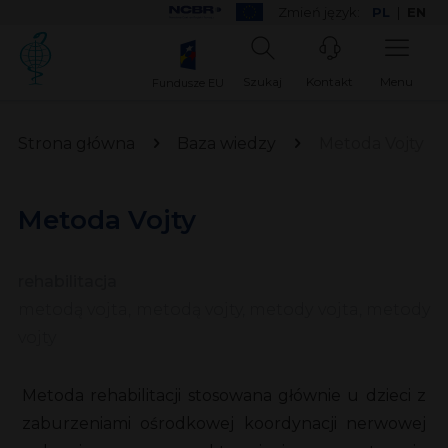
Zmień język:
PL
|
EN
Szukaj
Kontakt
Menu
Fundusze EU
Strona główna
Baza wiedzy
Metoda Vojty
Metoda Vojty
rehabilitacja
metodą vojta, metodą vojty, metody vojta, metody
vojty
Metoda rehabilitacji stosowana głównie u dzieci z
zaburzeniami ośrodkowej koordynacji nerwowej