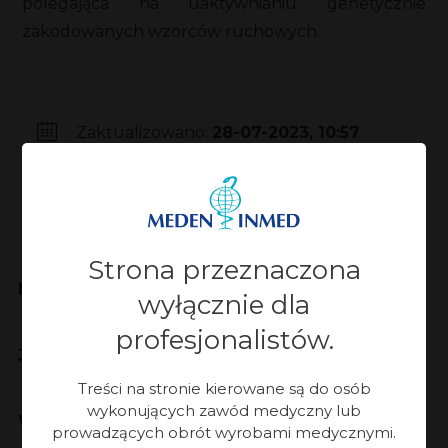
polegająca na uaktywnianiu genetycznie
zakodowanych wzorców ruchowych.
Zaktualizowano:
28-07-2023, 10:57
Strona przeznaczona
Meden-Inmed
wyłącznie dla
profesjonalistów.
Jakość
Treści na stronie kierowane są do osób
wykonujących zawód medyczny lub
Współpraca
prowadzących obrót wyrobami medycznymi.