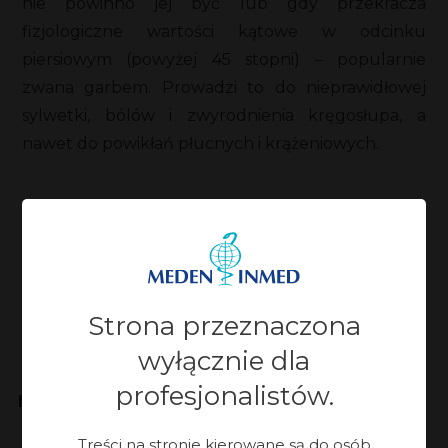
nie powinno jej być lub gdy przekracza
fizjologiczne wartości kątowe w odcinku
piersiowym (powyżej 45 stopni) – popularnie
zwana garbem. Prowadzi to do nieprawidłowej
sylwetki, bólów i zwyrodnienia kręgosłupa, a
nawet do powikłań płucnych i krążeniowych.
Zaktualizowano:
28-07-2023, 11:29
Strona przeznaczona
wyłącznie dla
profesjonalistów.
Meden-Inmed
Treści na stronie kierowane są do osób