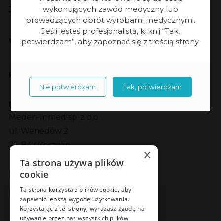
wykonujących zawód medyczny lub
Jakość
prowadzących obrót wyrobami medycznymi.
Jeśli jesteś profesjonalistą, kliknij “Tak,
potwierdzam”, aby zapoznać się z treścią strony.
Współpraca
Kontakt
Nie potwierdzam
Tak, potwierdzam
Dane kontaktowe
Meden-Inmed sp. z o.o.
ul. Wenedów 2
75-847 Koszalin
×
Ta strona używa plików
Social Media
cookie
Facebook
LinkedIn
YouTube
Instagram
Ta strona korzysta z plików cookie, aby
zapewnić lepszą wygodę użytkowania.
Korzystając z tej strony, wyrażasz zgodę na
używanie przez nas wszystkich plików