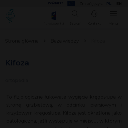
Zmień język:
PL
|
EN
Szukaj
Kontakt
Menu
Fundusze EU
Strona główna
Baza wiedzy
Kifoza
Kifoza
ortopedia
To fizjologiczne łukowate wygięcie kręgosłupa w
stronę grzbietową, w odcinku piersiowym i
krzyżowym kręgosłupa. Kifoza jest określona jako
patologiczna, jeśli występuje w miejscu, w którym