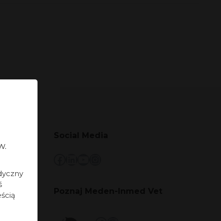
Social Media
w.
Facebook
LinkedIn
YouTube
Instagram
dyczny
ś
Poznaj Meden-Inmed Vet
eścią