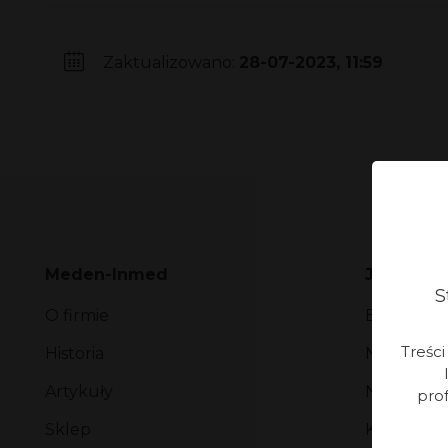
Zaktualizowano:
28-07-2023, 11:59
Meden-Inmed
Jakość
S
O firmie
Baza wied
Treśc
Historia
Nasze real
Artykuły
Nagrody i
prof
Sklep
Katalogi 