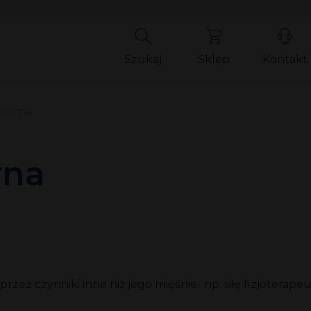
Szukaj
Sklep
Kontakt
bierna
rna
rzez czynniki inne niż jego mięśnie- np. siłę fizjotera