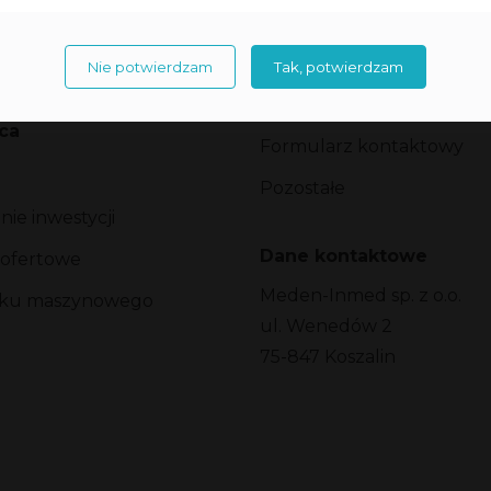
roduktowe
Dział HR
y
Media
Nie potwierdzam
Tak, potwierdzam
Certyfikacja
ca
Formularz kontaktowy
Pozostałe
ie inwestycji
Dane kontaktowe
 ofertowe
Meden-Inmed sp. z o.o.
arku maszynowego
ul. Wenedów 2
75-847 Koszalin