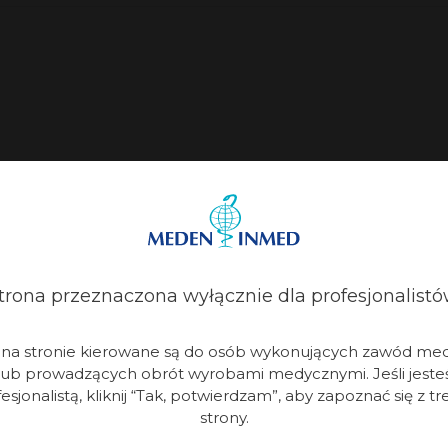
Kontakt
trona przeznaczona wyłącznie dla profesjonalistó
zy
Znajdź przedstawiciela
i na stronie kierowane są do osób wykonujących zawód me
izacje
Biuro handlowe
lub prowadzących obrót wyrobami medycznymi. Jeśli jeste
 wyróżnienia
Sklep online
esjonalistą, kliknij “Tak, potwierdzam”, aby zapoznać się z tr
strony.
produktowe
Serwis