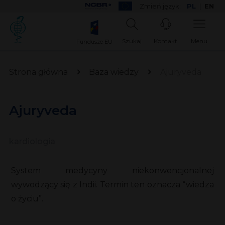
Zmień język:
PL
|
EN
Szukaj
Kontakt
Menu
Fundusze EU
Strona główna
Baza wiedzy
Ajuryveda
Ajuryveda
kardiologia
System medycyny niekonwencjonalnej
wywodzący się z Indii. Termin ten oznacza “wiedza
o życiu”.