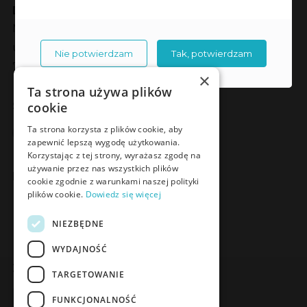
Dane kontaktowe
Meden-Inmed sp. z o.o.
ul. Wenedów 2
Nie potwierdzam
Tak, potwierdzam
75-847 Koszalin
×
Ta strona używa plików
Social Media
cookie
Facebook
LinkedIn
YouTube
Instagram
Ta strona korzysta z plików cookie, aby
zapewnić lepszą wygodę użytkowania.
Korzystając z tej strony, wyrażasz zgodę na
używanie przez nas wszystkich plików
Poznaj Meden-Inmed Vet
cookie zgodnie z warunkami naszej polityki
plików cookie.
Dowiedz się więcej
Facebook
Instagram
NIEZBĘDNE
WYDAJNOŚĆ
Zapisz się do Newslettera
TARGETOWANIE
Zapisz się
FUNKCJONALNOŚĆ