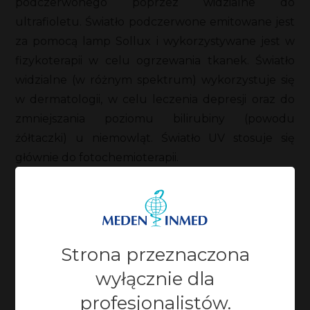
podczerwonego poprzez widzialne do
ultrafioletu. Światło podczerwone emitowane jest
za pomocą lamp Sollux i wykorzystywane jest w
fizykoterapii w celu ogrzewania tkanek. Światło
widzialne (w różnym spektrum) wykorzystuje się
w dermatologii, w celu leczenia depresji oraz do
zmniejszania poziomu bilirubiny (powodu
żółtaczki) u niemowląt. Światło UV stosuje się
głównie do fotochemioterapii.
Zaktualizowano:
28-07-2023, 12:11
Strona przeznaczona
wyłącznie dla
profesjonalistów.