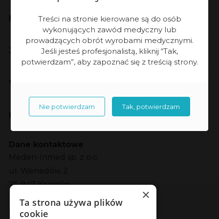
Meden-Inmed
Treści na stronie kierowane są do osób
wykonujących zawód medyczny lub
prowadzących obrót wyrobami medycznymi.
Jakość
Jeśli jesteś profesjonalistą, kliknij “Tak,
potwierdzam”, aby zapoznać się z treścią strony.
Współpraca
Nie potwierdzam
Tak, potwierdzam
Kontakt
Dane kontaktowe
Meden-Inmed sp. z o.o.
ul. Wenedów 2
75-847 Koszalin
×
Ta strona używa plików
Social Media
cookie