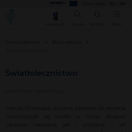
Zmień język:
PL
|
EN
Szukaj
Kontakt
Menu
Fundusze EU
Strona główna
Baza wiedzy
Światłolecznictwo
Światłolecznictwo
kardiologia, rehabilitacja
Inaczej fototerapia- leczenie światłem. Do leczenia
wykorzystuje się światło o różnej długości
zarówno naturalne jak i sztuczne – od