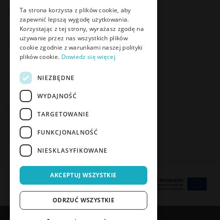
Facebook
LinkedIn
YouTube
Instagram
Ta strona korzysta z plików cookie, aby
zapewnić lepszą wygodę użytkowania.
Korzystając z tej strony, wyrażasz zgodę na
używanie przez nas wszystkich plików
Poznaj Meden-Inmed Vet
cookie zgodnie z warunkami naszej polityki
plików cookie.
Dowiedz się więcej
Facebook
Instagram
NIEZBĘDNE
WYDAJNOŚĆ
Zapisz się do Newslettera
TARGETOWANIE
Zapisz się
FUNKCJONALNOŚĆ
NIESKLASYFIKOWANE
AKCEPTUJ WSZYSTKIE
ODRZUĆ WSZYSTKIE