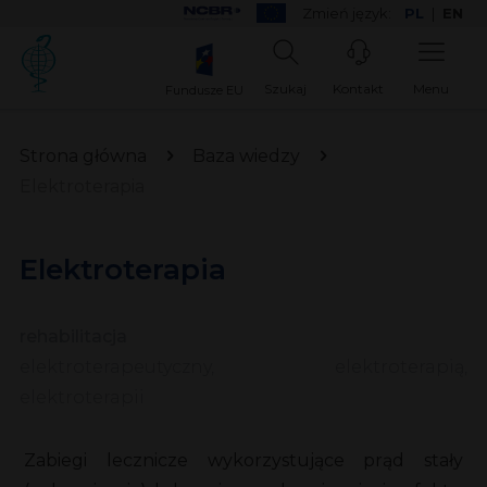
Zmień język:
PL
|
EN
Szukaj
Kontakt
Menu
Fundusze EU
Strona główna
Baza wiedzy
Elektroterapia
Elektroterapia
rehabilitacja
elektroterapeutyczny, elektroterapią,
elektroterapii
Zabiegi lecznicze wykorzystujące prąd stały