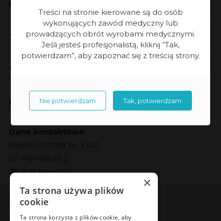
Meden-Inmed
Treści na stronie kierowane są do osób
wykonujących zawód medyczny lub
prowadzących obrót wyrobami medycznymi.
Jakość
Jeśli jesteś profesjonalistą, kliknij “Tak,
potwierdzam”, aby zapoznać się z treścią strony.
Współpraca
Nie potwierdzam
Tak, potwierdzam
Kontakt
Dane kontaktowe
Meden-Inmed sp. z o.o.
ul. Wenedów 2
75-847 Koszalin
×
Ta strona używa plików
Social Media
cookie
Facebook
LinkedIn
YouTube
Instagram
Ta strona korzysta z plików cookie, aby