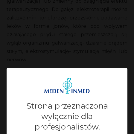
(galwanizacja) lub zmienny do osiągnięcia efektu
terapeutycznego. Do gałęzi elektroterapii można
zaliczyć m.in.: jonoforezę- przezskórne podawanie
leków w formie jonów, które pod wpływem
działającego prądu stałego przemieszczają się
wgłąb organizmu, galwanizację- działanie prądem
stałym, elektrostymulację- stymulację mięśni lub
nerwów.
Zaktualizowano:
28-07-2023, 10:55
Strona przeznaczona
wyłącznie dla
profesjonalistów.