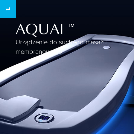
PL
Język:
AQUAI
™
Urządzenie do suchego masażu
membranowego